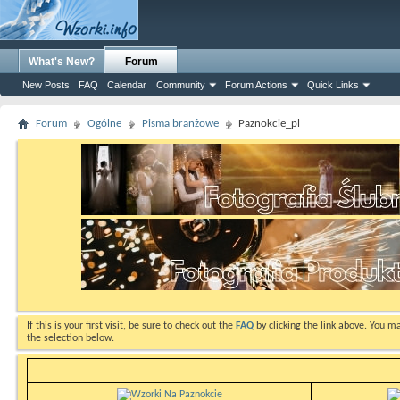
What's New?
Forum
New Posts
FAQ
Calendar
Community
Forum Actions
Quick Links
Forum
Ogólne
Pisma branżowe
Paznokcie_pl
If this is your first visit, be sure to check out the
FAQ
by clicking the link above. You m
the selection below.