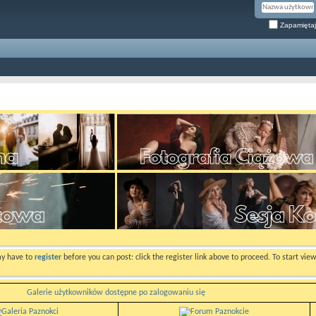
Zapamiętaj
ay have to
register
before you can post: click the register link above to proceed. To start vi
Galerie użytkowników dostępne po zalogowaniu się