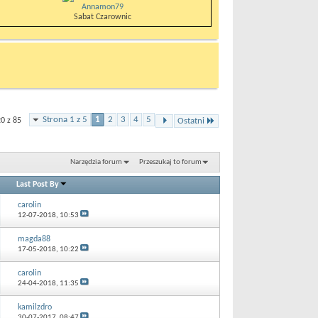
Annamon79
Sabat Czarownic
Strona 1 z 5
1
2
3
4
5
0 z 85
Ostatni
Narzędzia forum
Przeszukaj to forum
Last Post By
carolin
12-07-2018,
10:53
magda88
17-05-2018,
10:22
carolin
24-04-2018,
11:35
kamilzdro
30-07-2017,
08:47