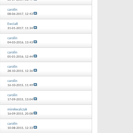
carolin
08-06-2017,
12:43
EwciaR
31-01-2017,
11:34
carolin
04-03-2016,
13:43
carolin
05-01-2016,
12:44
carolin
28-10-2015,
12:36
carolin
16-10-2015,
11:49
carolin
17-09-2015,
13:04
mirekwalczyk
16-09-2015,
20:08
carolin
10-08-2015,
12:33