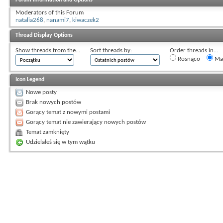
Moderators of this Forum
natalia268
,
nanami7
,
kiwaczek2
Thread Display Options
Show threads from the...
Sort threads by:
Order threads in...
Rosnąco
Mal
Icon Legend
Nowe posty
Brak nowych postów
Gorący temat z nowymi postami
Gorący temat nie zawierający nowych postów
Temat zamknięty
Udzielałeś się w tym wątku