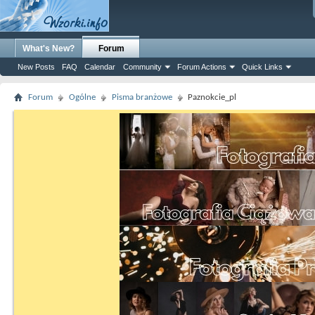
What's New?
Forum
New Posts
FAQ
Calendar
Community
Forum Actions
Quick Links
Forum
Ogólne
Pisma branżowe
Paznokcie_pl