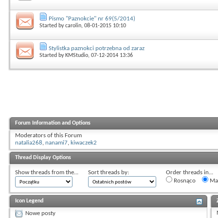
Pismo "Paznokcie" nr 69(5/2014)
Started by
carolin
, 08-01-2015 10:10
Stylistka paznokci potrzebna od zaraz
Started by
KMStudio
, 07-12-2014 13:36
Forum Information and Options
Moderators of this Forum
natalia268
,
nanami7
,
kiwaczek2
Thread Display Options
Show threads from the...
Sort threads by:
Order threads in...
Rosnąco
Mal
Icon Legend
Nowe posty