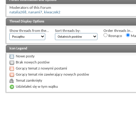
Moderators of this Forum
natalia268
,
nanami7
,
kiwaczek2
Thread Display Options
Show threads from the...
Sort threads by:
Order threads in...
Rosnąco
Mal
Icon Legend
Nowe posty
Brak nowych postów
Gorący temat z nowymi postami
Gorący temat nie zawierający nowych postów
Temat zamknięty
Udzielałeś się w tym wątku