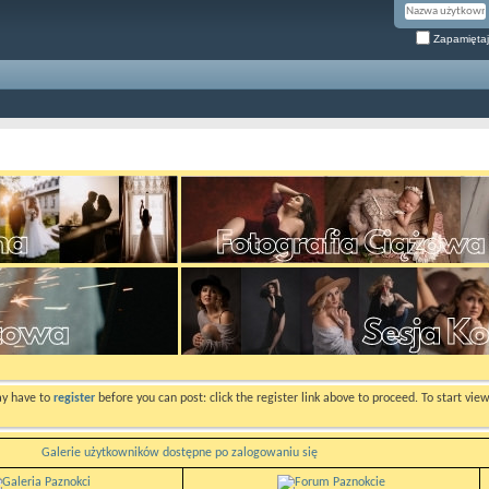
Zapamiętaj
ay have to
register
before you can post: click the register link above to proceed. To start vi
Galerie użytkowników dostępne po zalogowaniu się