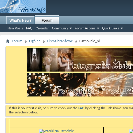
What's New?
Forum
New Posts
FAQ
Calendar
Community
Forum Actions
Quick Links
Forum
Ogólne
Pisma branżowe
Paznokcie_pl
If this is your first visit, be sure to check out the
FAQ
by clicking the link above. You m
the selection below.