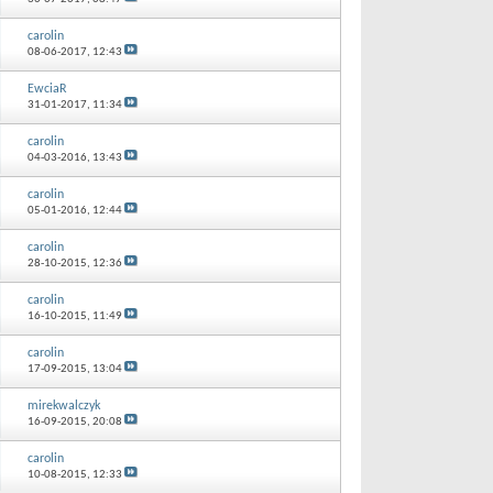
carolin
08-06-2017,
12:43
EwciaR
31-01-2017,
11:34
carolin
04-03-2016,
13:43
carolin
05-01-2016,
12:44
carolin
28-10-2015,
12:36
carolin
16-10-2015,
11:49
carolin
17-09-2015,
13:04
mirekwalczyk
16-09-2015,
20:08
carolin
10-08-2015,
12:33