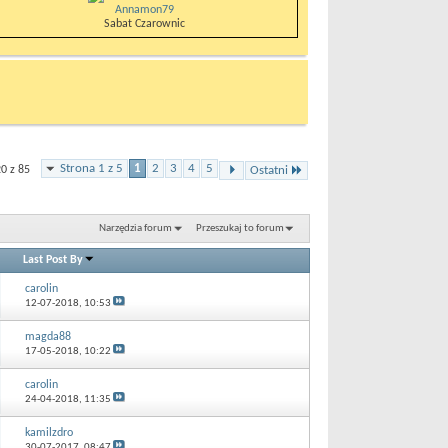
Annamon79
Sabat Czarownic
Strona 1 z 5
1
2
3
4
5
0 z 85
Ostatni
Narzędzia forum
Przeszukaj to forum
Last Post By
carolin
12-07-2018,
10:53
magda88
17-05-2018,
10:22
carolin
24-04-2018,
11:35
kamilzdro
30-07-2017,
08:47