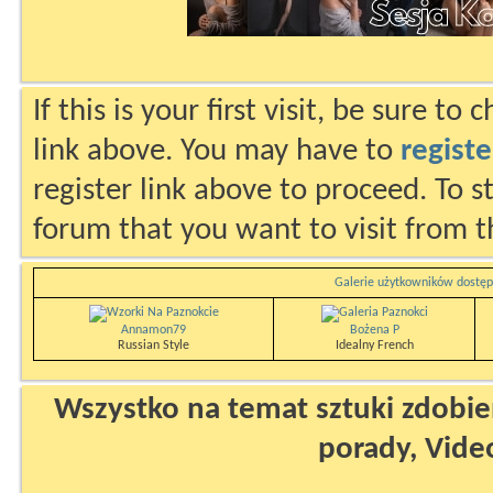
If this is your first visit, be sure to
link above. You may have to
registe
register link above to proceed. To s
forum that you want to visit from t
Galerie użytkowników dostęp
Annamon79
Bożena P
Russian Style
Idealny French
Wszystko na temat sztuki zdobien
porady, Vide