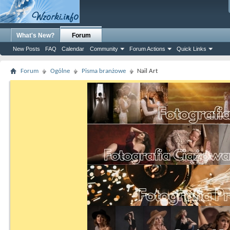
What's New?
Forum
New Posts
FAQ
Calendar
Community
Forum Actions
Quick Links
Forum
Ogólne
Pisma branżowe
Nail Art