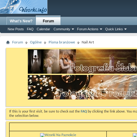
What's New?
Forum
New Posts
FAQ
Calendar
Community
Forum Actions
Quick Links
Forum
Ogólne
Pisma branżowe
Nail Art
If this is your first visit, be sure to check out the
FAQ
by clicking the link above. You m
the selection below.