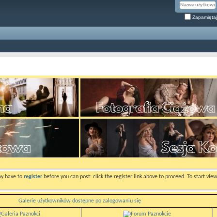
Zapamiętaj
ay have to
register
before you can post: click the register link above to proceed. To start vi
Galerie użytkowników dostępne po zalogowaniu się