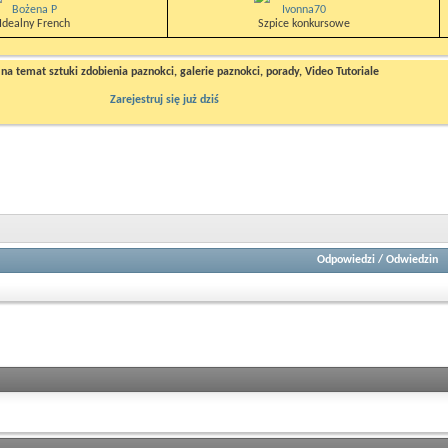
Bożena P
Ivonna70
Idealny French
Szpice konkursowe
a temat sztuki zdobienia paznokci, galerie paznokci, porady, Video Tutoriale
Zarejestruj się już dziś
Odpowiedzi
/
Odwiedzin