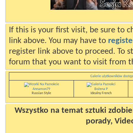
If this is your first visit, be sure to
link above. You may have to
registe
register link above to proceed. To s
forum that you want to visit from t
Galerie użytkowników dostęp
Annamon79
Bożena P
Russian Style
Idealny French
Wszystko na temat sztuki zdobien
porady, Vide