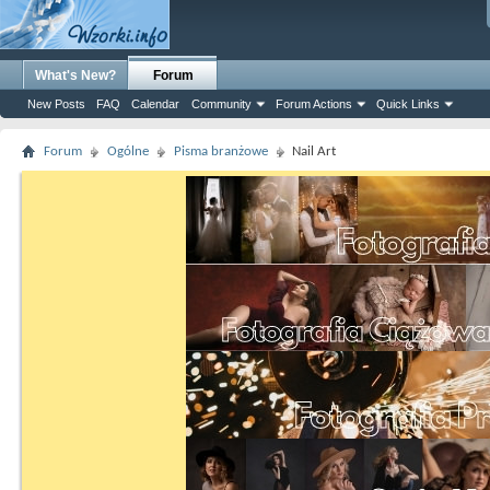
What's New?
Forum
New Posts
FAQ
Calendar
Community
Forum Actions
Quick Links
Forum
Ogólne
Pisma branżowe
Nail Art