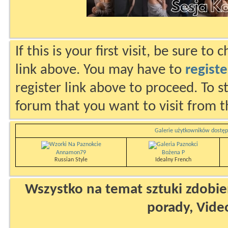
If this is your first visit, be sure to
link above. You may have to
registe
register link above to proceed. To s
forum that you want to visit from t
Galerie użytkowników dostęp
Annamon79
Bożena P
Russian Style
Idealny French
Wszystko na temat sztuki zdobien
porady, Vide