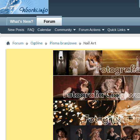
What's New?
Forum
New Posts
FAQ
Calendar
Community
Forum Actions
Quick Links
Forum
Ogólne
Pisma branżowe
Nail Art