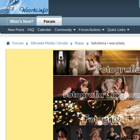
What's New?
Forum
New Posts
FAQ
Calendar
Community
Forum Actions
Quick Links
Forum
Zdrowie Moda i Uroda
Rzęsy
Szkolenia i warsztaty