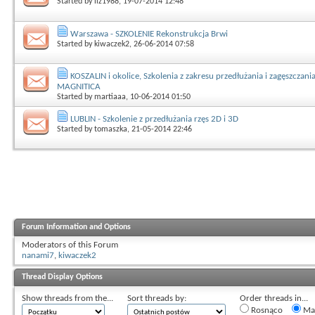
Started by
liz1988
, 19-07-2014 12:48
Warszawa - SZKOLENIE Rekonstrukcja Brwi
Started by
kiwaczek2
, 26-06-2014 07:58
KOSZALIN i okolice, Szkolenia z zakresu przedłużania i zagęszczania
MAGNITICA
Started by
martiaaa
, 10-06-2014 01:50
LUBLIN - Szkolenie z przedłużania rzęs 2D i 3D
Started by
tomaszka
, 21-05-2014 22:46
Forum Information and Options
Moderators of this Forum
nanami7
,
kiwaczek2
Thread Display Options
Show threads from the...
Sort threads by:
Order threads in...
Rosnąco
Mal