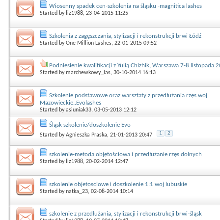
Wiosenny spadek cen-szkolenia na śląsku -magnitica lashes
Started by
liz1988
, 23-04-2015 11:25
Szkolenia z zagęszczania, stylizacji i rekonstrukcji brwi Łódź
Started by
One Million Lashes
, 22-01-2015 09:52
Podniesienie kwalifikacji z Yulią Chizhik, Warszawa 7-8 listopada 
Started by
marchewkowy_las
, 30-10-2014 16:13
Szkolenie podstawowe oraz warsztaty z przedłużania rzęs woj.
Mazowieckie..Evolashes
Started by
asiuniak33
, 03-05-2013 12:12
Śląsk szkolenie/doszkolenie Evo
1
2
Started by
Agnieszka Praska
, 21-01-2013 20:47
szkolenie-metoda objętościowa i przedłużanie rzęs dolnych
Started by
liz1988
, 20-02-2014 12:47
szkolenie objetosciowe i doszkolenie 1:1 woj lubuskie
Started by
natka_23
, 02-08-2014 10:14
szkolenie z przedłużania, stylizacji i rekonstrukcji brwi-śląsk