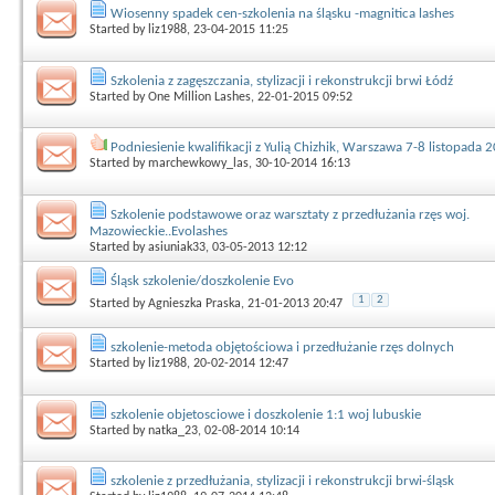
Wiosenny spadek cen-szkolenia na śląsku -magnitica lashes
Started by
liz1988
, 23-04-2015 11:25
Szkolenia z zagęszczania, stylizacji i rekonstrukcji brwi Łódź
Started by
One Million Lashes
, 22-01-2015 09:52
Podniesienie kwalifikacji z Yulią Chizhik, Warszawa 7-8 listopada 
Started by
marchewkowy_las
, 30-10-2014 16:13
Szkolenie podstawowe oraz warsztaty z przedłużania rzęs woj.
Mazowieckie..Evolashes
Started by
asiuniak33
, 03-05-2013 12:12
Śląsk szkolenie/doszkolenie Evo
1
2
Started by
Agnieszka Praska
, 21-01-2013 20:47
szkolenie-metoda objętościowa i przedłużanie rzęs dolnych
Started by
liz1988
, 20-02-2014 12:47
szkolenie objetosciowe i doszkolenie 1:1 woj lubuskie
Started by
natka_23
, 02-08-2014 10:14
szkolenie z przedłużania, stylizacji i rekonstrukcji brwi-śląsk