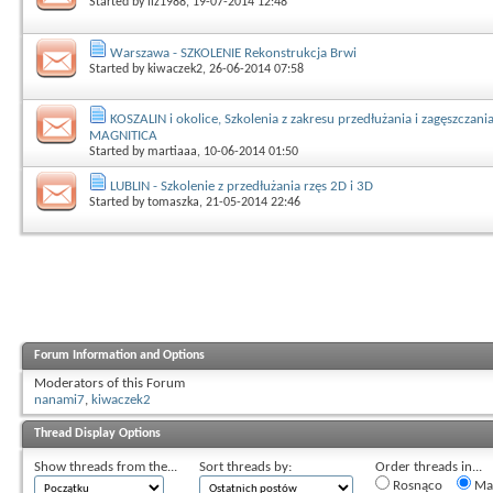
Started by
liz1988
, 19-07-2014 12:48
Warszawa - SZKOLENIE Rekonstrukcja Brwi
Started by
kiwaczek2
, 26-06-2014 07:58
KOSZALIN i okolice, Szkolenia z zakresu przedłużania i zagęszczania
MAGNITICA
Started by
martiaaa
, 10-06-2014 01:50
LUBLIN - Szkolenie z przedłużania rzęs 2D i 3D
Started by
tomaszka
, 21-05-2014 22:46
Forum Information and Options
Moderators of this Forum
nanami7
,
kiwaczek2
Thread Display Options
Show threads from the...
Sort threads by:
Order threads in...
Rosnąco
Mal