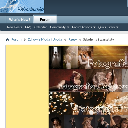
What's New?
Forum
New Posts
FAQ
Calendar
Community
Forum Actions
Quick Links
Forum
Zdrowie Moda i Uroda
Rzęsy
Szkolenia i warsztaty