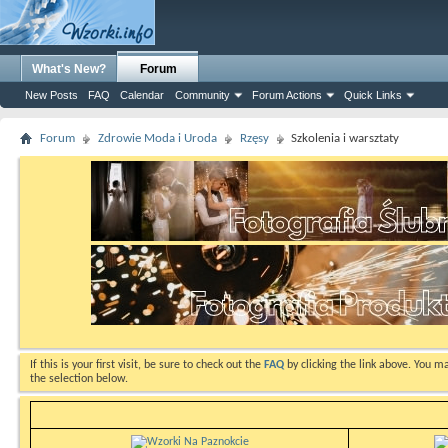
What's New?
Forum
New Posts
FAQ
Calendar
Community
Forum Actions
Quick Links
Forum
Zdrowie Moda i Uroda
Rzęsy
Szkolenia i warsztaty
If this is your first visit, be sure to check out the
FAQ
by clicking the link above. You m
the selection below.