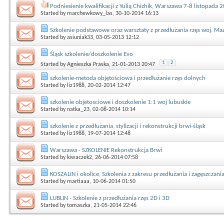
Podniesienie kwalifikacji z Yulią Chizhik, Warszawa 7-8 listopada 
Started by
marchewkowy_las
, 30-10-2014 16:13
Szkolenie podstawowe oraz warsztaty z przedłużania rzęs woj. Ma
Started by
asiuniak33
, 03-05-2013 12:12
Śląsk szkolenie/doszkolenie Evo
1
2
Started by
Agnieszka Praska
, 21-01-2013 20:47
szkolenie-metoda objętościowa i przedłużanie rzęs dolnych
Started by
liz1988
, 20-02-2014 12:47
szkolenie objetosciowe i doszkolenie 1:1 woj lubuskie
Started by
natka_23
, 02-08-2014 10:14
szkolenie z przedłużania, stylizacji i rekonstrukcji brwi-śląsk
Started by
liz1988
, 19-07-2014 12:48
Warszawa - SZKOLENIE Rekonstrukcja Brwi
Started by
kiwaczek2
, 26-06-2014 07:58
KOSZALIN i okolice, Szkolenia z zakresu przedłużania i zagęszczan
Started by
martiaaa
, 10-06-2014 01:50
LUBLIN - Szkolenie z przedłużania rzęs 2D i 3D
Started by
tomaszka
, 21-05-2014 22:46