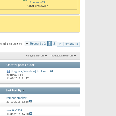
Annamon79
Sabat Czarownic
Strona 1 z 2
1
2
 od 1 do 20 z 34
Ostatni
Narzędzia forum
Przeszukaj to forum
Ostatni post / autor
[Legnica, Wrocław] Szukam...
by ruda21.14
11-07-2018,
11:27
Last Post By
remont-stankov
23-10-2019,
12:38
monika0309
14-06-2016,
16:58