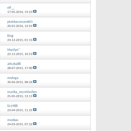
elf__
17-05-2016,
14:23
piotrkaczmarek01
20-01-2016,
12:01
King
24-12-2015,
01:15
Marilyn*
22-11-2015,
10:53
aticzka88
28-07-2015,
17:00
evolaga
30-06-2015,
08:26
marika_secretlashes
25-05-2015,
13:11
liz1988
23-04-2015,
11:25
monkas
24-03-2015,
07:22