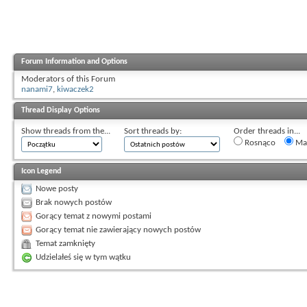
Forum Information and Options
Moderators of this Forum
nanami7
,
kiwaczek2
Thread Display Options
Show threads from the...
Sort threads by:
Order threads in...
Rosnąco
Mal
Icon Legend
Nowe posty
Brak nowych postów
Gorący temat z nowymi postami
Gorący temat nie zawierający nowych postów
Temat zamknięty
Udzielałeś się w tym wątku