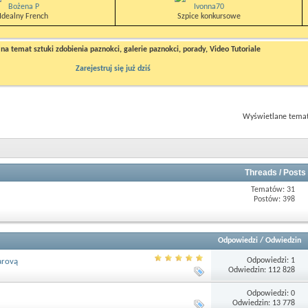
Bożena P
Ivonna70
Idealny French
Szpice konkursowe
a temat sztuki zdobienia paznokci, galerie paznokci, porady, Video Tutoriale
Zarejestruj się już dziś
Wyświetlane tematy
Threads / Posts
Tematów: 31
Postów: 398
Odpowiedzi
/
Odwiedzin
Odpowiedzi: 1
arovą
Odwiedzin: 112 828
Odpowiedzi: 0
Odwiedzin: 13 778