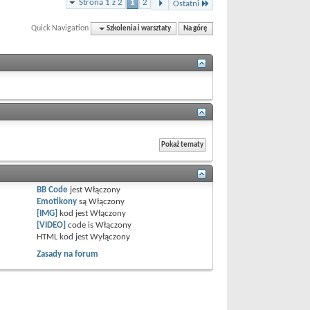
Strona 1 z 2
1
2
Ostatni
Quick Navigation
Szkolenia i warsztaty
Na górę
BB Code
jest
Włączony
Emotikony
są
Włączony
[IMG]
kod jest
Włączony
[VIDEO]
code is
Włączony
HTML kod jest
Wyłączony
Zasady na forum