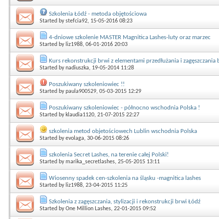
Szkolenia Łódź - metoda objętościowa
Started by
stefcia92
, 15-05-2016 08:23
4-dniowe szkolenie MASTER Magnitica Lashes-luty oraz marzec
Started by
liz1988
, 06-01-2016 20:03
Kurs rekonstrukcji brwi z elementami przedłużania i zagęszczania 
Started by
nadiuszka
, 19-05-2014 11:28
Poszukiwany szkoleniowiec !!
Started by
paula900529
, 05-03-2015 12:29
Poszukiwany szkoleniowiec - północno wschodnia Polska !
Started by
klaudia1120
, 21-07-2015 22:27
szkolenia metod objetościowech Lublin wschodnia Polska
Started by
evolaga
, 30-06-2015 08:26
szkolenia Secret Lashes, na terenie całej Polski!
Started by
marika_secretlashes
, 25-05-2015 13:11
Wiosenny spadek cen-szkolenia na śląsku -magnitica lashes
Started by
liz1988
, 23-04-2015 11:25
Szkolenia z zagęszczania, stylizacji i rekonstrukcji brwi Łódź
Started by
One Million Lashes
, 22-01-2015 09:52