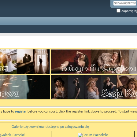
Zapamiętaj
ay have to
register
before you can post: click the register link above to proceed. To start vi
Galerie użytkowników dostępne po zalogowaniu się