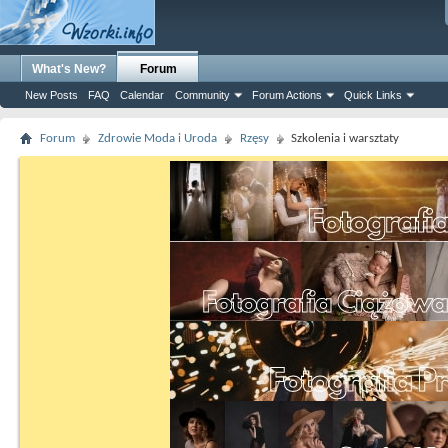
What's New?
Forum
New Posts
FAQ
Calendar
Community
Forum Actions
Quick Links
Forum
Zdrowie Moda i Uroda
Rzęsy
Szkolenia i warsztaty