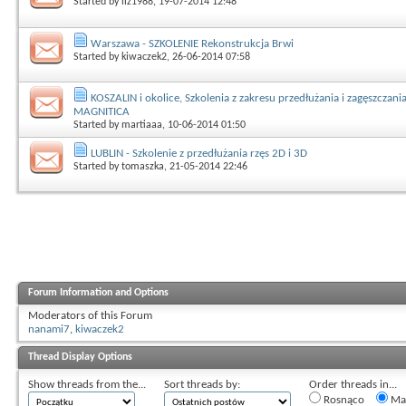
Started by
liz1988
, 19-07-2014 12:48
Warszawa - SZKOLENIE Rekonstrukcja Brwi
Started by
kiwaczek2
, 26-06-2014 07:58
KOSZALIN i okolice, Szkolenia z zakresu przedłużania i zagęszczania
MAGNITICA
Started by
martiaaa
, 10-06-2014 01:50
LUBLIN - Szkolenie z przedłużania rzęs 2D i 3D
Started by
tomaszka
, 21-05-2014 22:46
Forum Information and Options
Moderators of this Forum
nanami7
,
kiwaczek2
Thread Display Options
Show threads from the...
Sort threads by:
Order threads in...
Rosnąco
Mal