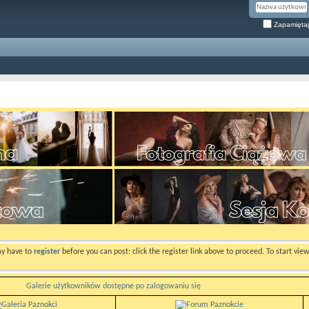
Zapamiętaj
ay have to
register
before you can post: click the register link above to proceed. To start vi
Galerie użytkowników dostępne po zalogowaniu się