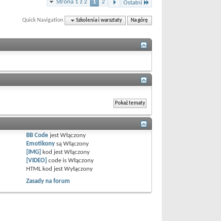
Strona 1 z 2
1
2
Ostatni
Quick Navigation
Szkolenia i warsztaty
Na górę
BB Code
jest
Włączony
Emotikony
są
Włączony
[IMG]
kod jest
Włączony
[VIDEO]
code is
Włączony
HTML kod jest
Wyłączony
Zasady na forum