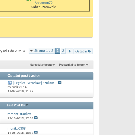
Annamon79
Sabat Czarownic
Strona 1 z 2
1
2
 od 1 do 20 z 34
Ostatni
Narzędzia forum
Przeszukaj to forum
Ostatni post / autor
[Legnica, Wrocław] Szukam...
by ruda21.14
11-07-2018,
11:27
Last Post By
remont-stankov
23-10-2019,
12:38
monika0309
14-06-2016,
16:58