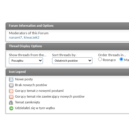
Forum Information and Options
Moderators of this Forum
nanami7
,
kiwaczek2
Thread Display Options
Show threads from the...
Sort threads by:
Order threads in...
Rosnąco
Mal
Icon Legend
Nowe posty
Brak nowych postów
Gorący temat z nowymi postami
Gorący temat nie zawierający nowych postów
Temat zamknięty
Udzielałeś się w tym wątku