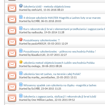
Szkolenia Łódź - metoda objętościowa
Started by
stefcia92
, 15-05-2016 08:23
4-dniowe szkolenie MASTER Magnitica Lashes-luty oraz marzec
Started by
liz1988
, 06-01-2016 20:03
Kurs rekonstrukcji brwi z elementami przedłużania i zagęszczania 
Started by
nadiuszka
, 19-05-2014 11:28
Poszukiwany szkoleniowiec !!
Started by
paula900529
, 05-03-2015 12:29
Poszukiwany szkoleniowiec - północno wschodnia Polska !
Started by
klaudia1120
, 21-07-2015 22:27
szkolenia metod objetościowech Lublin wschodnia Polska
Started by
evolaga
, 30-06-2015 08:26
szkolenia Secret Lashes, na terenie całej Polski!
Started by
marika_secretlashes
, 25-05-2015 13:11
Wiosenny spadek cen-szkolenia na śląsku -magnitica lashes
Started by
liz1988
, 23-04-2015 11:25
Szkolenia z zagęszczania, stylizacji i rekonstrukcji brwi Łódź
Started by
One Million Lashes
, 22-01-2015 09:52