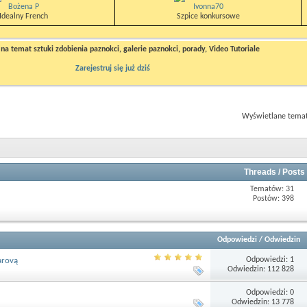
Bożena P
Ivonna70
Idealny French
Szpice konkursowe
a temat sztuki zdobienia paznokci, galerie paznokci, porady, Video Tutoriale
Zarejestruj się już dziś
Wyświetlane tematy
Threads / Posts
Tematów: 31
Postów: 398
Odpowiedzi
/
Odwiedzin
Odpowiedzi: 1
arovą
Odwiedzin: 112 828
Odpowiedzi: 0
Odwiedzin: 13 778