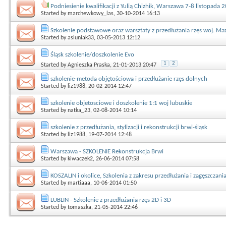
Podniesienie kwalifikacji z Yulią Chizhik, Warszawa 7-8 listopada 
Started by
marchewkowy_las
, 30-10-2014 16:13
Szkolenie podstawowe oraz warsztaty z przedłużania rzęs woj. Ma
Started by
asiuniak33
, 03-05-2013 12:12
Śląsk szkolenie/doszkolenie Evo
1
2
Started by
Agnieszka Praska
, 21-01-2013 20:47
szkolenie-metoda objętościowa i przedłużanie rzęs dolnych
Started by
liz1988
, 20-02-2014 12:47
szkolenie objetosciowe i doszkolenie 1:1 woj lubuskie
Started by
natka_23
, 02-08-2014 10:14
szkolenie z przedłużania, stylizacji i rekonstrukcji brwi-śląsk
Started by
liz1988
, 19-07-2014 12:48
Warszawa - SZKOLENIE Rekonstrukcja Brwi
Started by
kiwaczek2
, 26-06-2014 07:58
KOSZALIN i okolice, Szkolenia z zakresu przedłużania i zagęszczan
Started by
martiaaa
, 10-06-2014 01:50
LUBLIN - Szkolenie z przedłużania rzęs 2D i 3D
Started by
tomaszka
, 21-05-2014 22:46