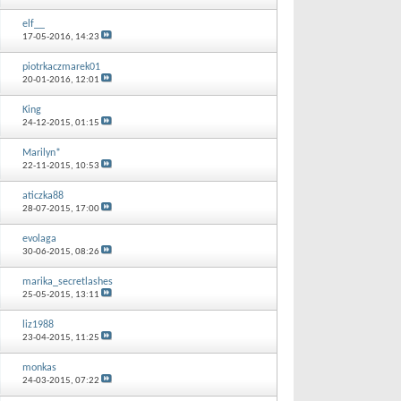
elf__
17-05-2016,
14:23
piotrkaczmarek01
20-01-2016,
12:01
King
24-12-2015,
01:15
Marilyn*
22-11-2015,
10:53
aticzka88
28-07-2015,
17:00
evolaga
30-06-2015,
08:26
marika_secretlashes
25-05-2015,
13:11
liz1988
23-04-2015,
11:25
monkas
24-03-2015,
07:22