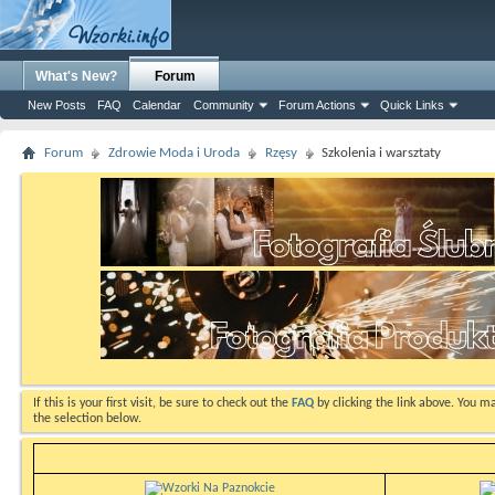
What's New?
Forum
New Posts
FAQ
Calendar
Community
Forum Actions
Quick Links
Forum
Zdrowie Moda i Uroda
Rzęsy
Szkolenia i warsztaty
If this is your first visit, be sure to check out the
FAQ
by clicking the link above. You m
the selection below.