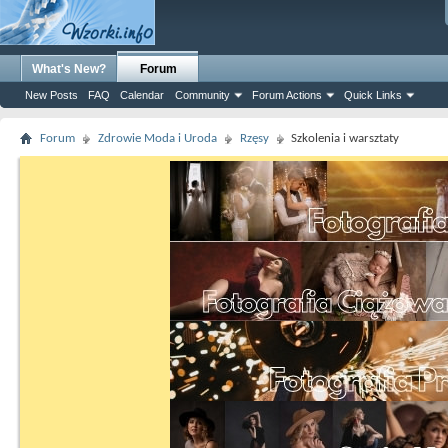
What's New?
Forum
New Posts
FAQ
Calendar
Community
Forum Actions
Quick Links
Forum
Zdrowie Moda i Uroda
Rzęsy
Szkolenia i warsztaty