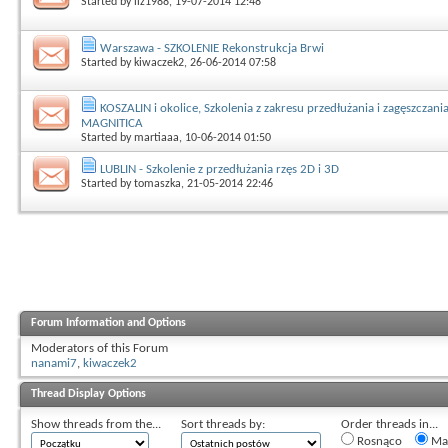
Started by
liz1988
, 19-07-2014 12:48
Warszawa - SZKOLENIE Rekonstrukcja Brwi
Started by
kiwaczek2
, 26-06-2014 07:58
KOSZALIN i okolice, Szkolenia z zakresu przedłużania i zagęszczania
MAGNITICA
Started by
martiaaa
, 10-06-2014 01:50
LUBLIN - Szkolenie z przedłużania rzęs 2D i 3D
Started by
tomaszka
, 21-05-2014 22:46
Forum Information and Options
Moderators of this Forum
nanami7
,
kiwaczek2
Thread Display Options
Show threads from the...
Sort threads by:
Order threads in...
Rosnąco
Mal