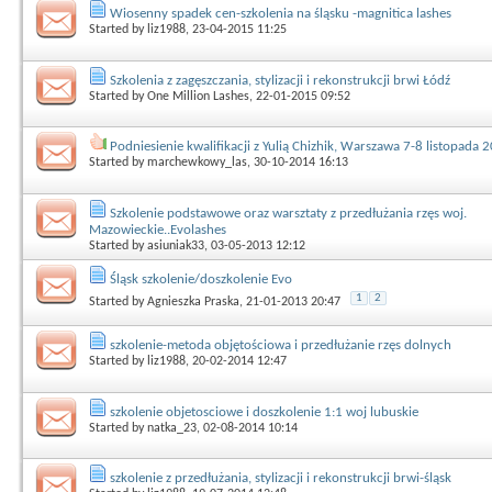
Wiosenny spadek cen-szkolenia na śląsku -magnitica lashes
Started by
liz1988
, 23-04-2015 11:25
Szkolenia z zagęszczania, stylizacji i rekonstrukcji brwi Łódź
Started by
One Million Lashes
, 22-01-2015 09:52
Podniesienie kwalifikacji z Yulią Chizhik, Warszawa 7-8 listopada 
Started by
marchewkowy_las
, 30-10-2014 16:13
Szkolenie podstawowe oraz warsztaty z przedłużania rzęs woj.
Mazowieckie..Evolashes
Started by
asiuniak33
, 03-05-2013 12:12
Śląsk szkolenie/doszkolenie Evo
1
2
Started by
Agnieszka Praska
, 21-01-2013 20:47
szkolenie-metoda objętościowa i przedłużanie rzęs dolnych
Started by
liz1988
, 20-02-2014 12:47
szkolenie objetosciowe i doszkolenie 1:1 woj lubuskie
Started by
natka_23
, 02-08-2014 10:14
szkolenie z przedłużania, stylizacji i rekonstrukcji brwi-śląsk