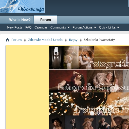
What's New?
Forum
New Posts
FAQ
Calendar
Community
Forum Actions
Quick Links
Forum
Zdrowie Moda i Uroda
Rzęsy
Szkolenia i warsztaty