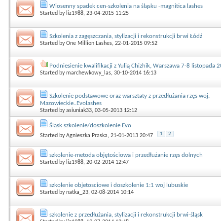
Wiosenny spadek cen-szkolenia na śląsku -magnitica lashes
Started by
liz1988
, 23-04-2015 11:25
Szkolenia z zagęszczania, stylizacji i rekonstrukcji brwi Łódź
Started by
One Million Lashes
, 22-01-2015 09:52
Podniesienie kwalifikacji z Yulią Chizhik, Warszawa 7-8 listopada 
Started by
marchewkowy_las
, 30-10-2014 16:13
Szkolenie podstawowe oraz warsztaty z przedłużania rzęs woj.
Mazowieckie..Evolashes
Started by
asiuniak33
, 03-05-2013 12:12
Śląsk szkolenie/doszkolenie Evo
1
2
Started by
Agnieszka Praska
, 21-01-2013 20:47
szkolenie-metoda objętościowa i przedłużanie rzęs dolnych
Started by
liz1988
, 20-02-2014 12:47
szkolenie objetosciowe i doszkolenie 1:1 woj lubuskie
Started by
natka_23
, 02-08-2014 10:14
szkolenie z przedłużania, stylizacji i rekonstrukcji brwi-śląsk