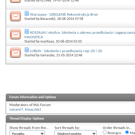
Started by
liz1988
, 19-07-2014 12:48
Warszawa - SZKOLENIE Rekonstrukcja Brwi
Started by
kiwaczek2
, 26-06-2014 07:58
KOSZALIN i okolice, Szkolenia z zakresu przedłużania i zagęszczania
MAGNITICA
Started by
martiaaa
, 10-06-2014 01:50
LUBLIN - Szkolenie z przedłużania rzęs 2D i 3D
Started by
tomaszka
, 21-05-2014 22:46
Forum Information and Options
Moderators of this Forum
nanami7
,
kiwaczek2
Thread Display Options
Show threads from the...
Sort threads by:
Order threads in...
Rosnąco
Mal