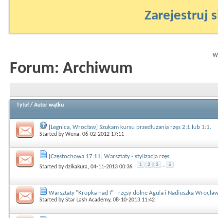
Zarejestruj s
Wy
Forum:
Archiwum
Tytuł
/
Autor wątku
[Legnica, Wrocław] Szukam kursu przedłużania rzęs 2:1 lub 1:1.
Started by
Wena
, 06-02-2012 17:11
[Częstochowa 17.11] Warsztaty - stylizacja rzęs
1
2
3
...
5
Started by
dzikakura
, 04-11-2013 00:36
Warsztaty "Kropka nad I" - rzęsy dolne Agula i Nadiuszka Wrocł
Started by
Star Lash Academy
, 08-10-2013 11:42