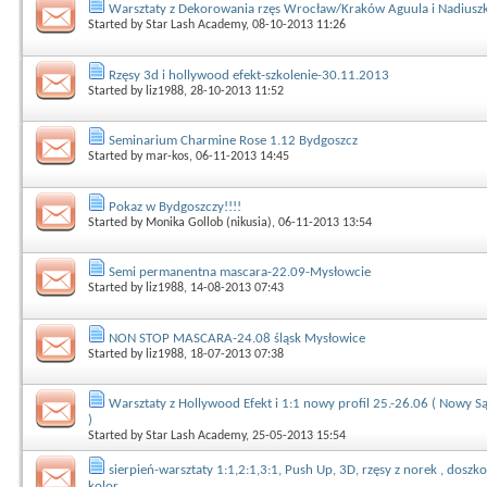
Warsztaty z Dekorowania rzęs Wrocław/Kraków Aguula i Nadiusz
Started by
Star Lash Academy
, 08-10-2013 11:26
Rzęsy 3d i hollywood efekt-szkolenie-30.11.2013
Started by
liz1988
, 28-10-2013 11:52
Seminarium Charmine Rose 1.12 Bydgoszcz
Started by
mar-kos
, 06-11-2013 14:45
Pokaz w Bydgoszczy!!!!
Started by
Monika Gollob (nikusia)
, 06-11-2013 13:54
Semi permanentna mascara-22.09-Mysłowcie
Started by
liz1988
, 14-08-2013 07:43
NON STOP MASCARA-24.08 śląsk Mysłowice
Started by
liz1988
, 18-07-2013 07:38
Warsztaty z Hollywood Efekt i 1:1 nowy profil 25.-26.06 ( Nowy S
)
Started by
Star Lash Academy
, 25-05-2013 15:54
sierpień-warsztaty 1:1,2:1,3:1, Push Up, 3D, rzęsy z norek , doszko
kolor