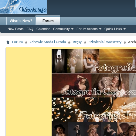
What's New?
Forum
New Posts
FAQ
Calendar
Community
Forum Actions
Quick Links
Forum
Zdrowie Moda i Uroda
Rzęsy
Szkolenia i warsztaty
Arc