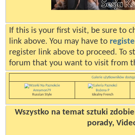
If this is your first visit, be sure to
link above. You may have to
registe
register link above to proceed. To s
forum that you want to visit from t
Galerie użytkowników dostęp
Annamon79
Bożena P
Russian Style
Idealny French
Wszystko na temat sztuki zdobien
porady, Vide