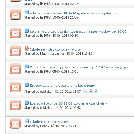
Started by
liz1988
, 04-07-2013 22:57
relacja z warsztatów-30.06 Magnitica Lashes Mysłowice
Started by
liz1988
, 30-06-2013 21:06
szkolenie z przedłużania i zagęszczania rzęs-Mysłowice- 26.06
Started by
liz1988
, 10-06-2013 09:30
Szkolenie Instruktorskie - wygraj
Started by
MagniticaLashes
, 30-04-2013 13:52
Warsztaty doszkalające-przedłużanie rzęs 1:1-Mysłowice (śląsk)
Started by
liz1988
, 08-04-2013 15:01
Kraków szkolenie/doszkolenie kto chetny
1
2
3
Started by
edytakon
, 01-10-2012 15:07
Rzeszów i okolice 10-11.02 szkolenie ktoś chętny
Started by
edytakon
, 14-01-2013 10:43
Szkolenie okolice Katowic
Started by
Honey
, 18-10-2012 23:21