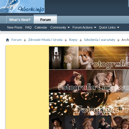
What's New?
Forum
New Posts
FAQ
Calendar
Community
Forum Actions
Quick Links
Forum
Zdrowie Moda i Uroda
Rzęsy
Szkolenia i warsztaty
Arc