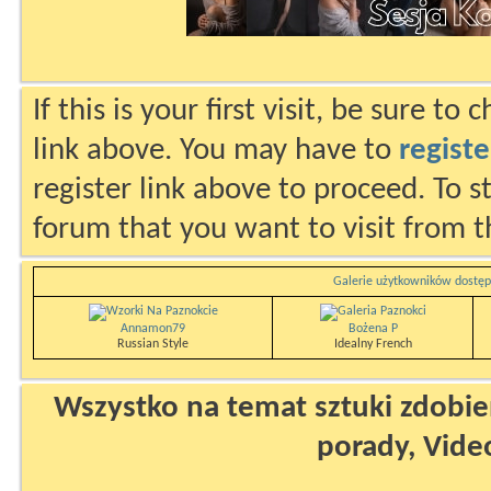
If this is your first visit, be sure to
link above. You may have to
registe
register link above to proceed. To s
forum that you want to visit from t
Galerie użytkowników dostęp
Annamon79
Bożena P
Russian Style
Idealny French
Wszystko na temat sztuki zdobien
porady, Vide