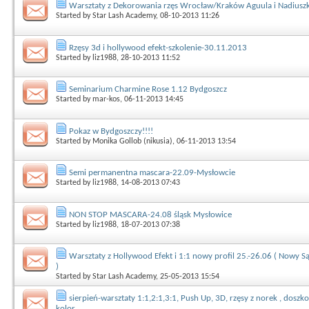
Warsztaty z Dekorowania rzęs Wrocław/Kraków Aguula i Nadiusz
Started by
Star Lash Academy
, 08-10-2013 11:26
Rzęsy 3d i hollywood efekt-szkolenie-30.11.2013
Started by
liz1988
, 28-10-2013 11:52
Seminarium Charmine Rose 1.12 Bydgoszcz
Started by
mar-kos
, 06-11-2013 14:45
Pokaz w Bydgoszczy!!!!
Started by
Monika Gollob (nikusia)
, 06-11-2013 13:54
Semi permanentna mascara-22.09-Mysłowcie
Started by
liz1988
, 14-08-2013 07:43
NON STOP MASCARA-24.08 śląsk Mysłowice
Started by
liz1988
, 18-07-2013 07:38
Warsztaty z Hollywood Efekt i 1:1 nowy profil 25.-26.06 ( Nowy S
)
Started by
Star Lash Academy
, 25-05-2013 15:54
sierpień-warsztaty 1:1,2:1,3:1, Push Up, 3D, rzęsy z norek , doszko
kolor