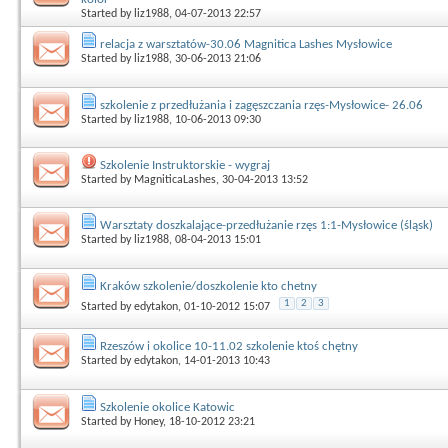
Started by
liz1988
, 04-07-2013 22:57
relacja z warsztatów-30.06 Magnitica Lashes Mysłowice
Started by
liz1988
, 30-06-2013 21:06
szkolenie z przedłużania i zagęszczania rzęs-Mysłowice- 26.06
Started by
liz1988
, 10-06-2013 09:30
Szkolenie Instruktorskie - wygraj
Started by
MagniticaLashes
, 30-04-2013 13:52
Warsztaty doszkalające-przedłużanie rzęs 1:1-Mysłowice (śląsk)
Started by
liz1988
, 08-04-2013 15:01
Kraków szkolenie/doszkolenie kto chetny
1
2
3
Started by
edytakon
, 01-10-2012 15:07
Rzeszów i okolice 10-11.02 szkolenie ktoś chętny
Started by
edytakon
, 14-01-2013 10:43
Szkolenie okolice Katowic
Started by
Honey
, 18-10-2012 23:21