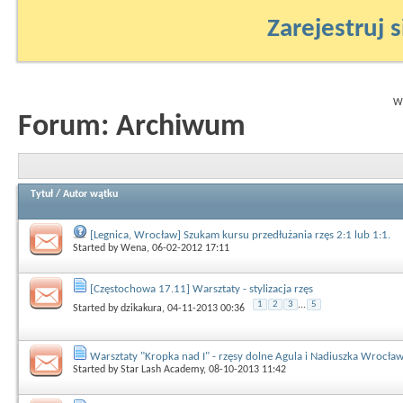
Zarejestruj s
Wy
Forum:
Archiwum
Tytuł
/
Autor wątku
[Legnica, Wrocław] Szukam kursu przedłużania rzęs 2:1 lub 1:1.
Started by
Wena
, 06-02-2012 17:11
[Częstochowa 17.11] Warsztaty - stylizacja rzęs
1
2
3
...
5
Started by
dzikakura
, 04-11-2013 00:36
Warsztaty "Kropka nad I" - rzęsy dolne Agula i Nadiuszka Wrocł
Started by
Star Lash Academy
, 08-10-2013 11:42