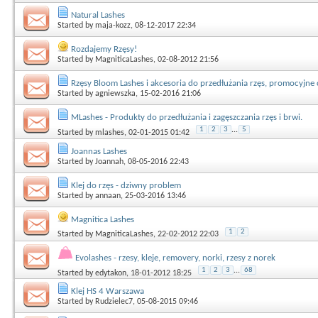
Natural Lashes
Started by
maja-kozz
, 08-12-2017 22:34
Rozdajemy Rzęsy!
Started by
MagniticaLashes
, 02-08-2012 21:56
Rzęsy Bloom Lashes i akcesoria do przedłużania rzęs, promocyjne 
Started by
agniewszka
, 15-02-2016 21:06
MLashes - Produkty do przedłużania i zagęszczania rzęs i brwi.
1
2
3
...
5
Started by
mlashes
, 02-01-2015 01:42
Joannas Lashes
Started by
Joannah
, 08-05-2016 22:43
Klej do rzęs - dziwny problem
Started by
annaan
, 25-03-2016 13:46
Magnitica Lashes
1
2
Started by
MagniticaLashes
, 22-02-2012 22:03
Evolashes - rzesy, kleje, removery, norki, rzesy z norek
1
2
3
...
68
Started by
edytakon
, 18-01-2012 18:25
Klej HS 4 Warszawa
Started by
Rudzielec7
, 05-08-2015 09:46