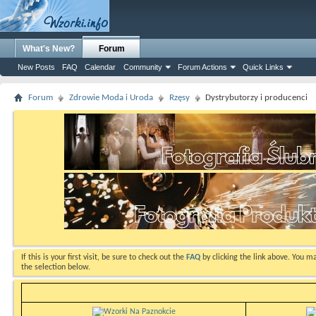
What's New?
Forum
New Posts
FAQ
Calendar
Community
Forum Actions
Quick Links
Forum
Zdrowie Moda i Uroda
Rzęsy
Dystrybutorzy i producenci
If this is your first visit, be sure to check out the
FAQ
by clicking the link above. You m
the selection below.