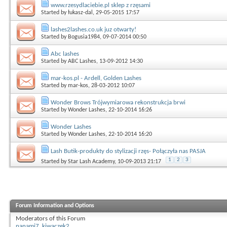
www.rzesydlaciebie.pl sklep z rzęsami
Started by
łukasz-dal
, 29-05-2015 17:57
lashes2lashes.co.uk juz otwarty!
Started by
Bogusia1984
, 09-07-2014 00:50
Abc lashes
Started by
ABC Lashes
, 13-09-2012 14:30
mar-kos.pl - Ardell, Golden Lashes
Started by
mar-kos
, 28-03-2012 10:07
Wonder Brows Trójwymiarowa rekonstrukcja brwi
Started by
Wonder Lashes
, 22-10-2014 16:26
Wonder Lashes
Started by
Wonder Lashes
, 22-10-2014 16:20
Lash Butik-produkty do stylizacji rzęs- Połączyła nas PASJA
1
2
3
Started by
Star Lash Academy
, 10-09-2013 21:17
Forum Information and Options
Moderators of this Forum
nanami7
,
kiwaczek2