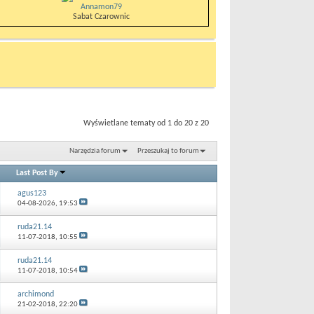
Annamon79
Sabat Czarownic
Wyświetlane tematy od 1 do 20 z 20
Narzędzia forum
Przeszukaj to forum
Last Post By
agus123
04-08-2026,
19:53
ruda21.14
11-07-2018,
10:55
ruda21.14
11-07-2018,
10:54
archimond
21-02-2018,
22:20