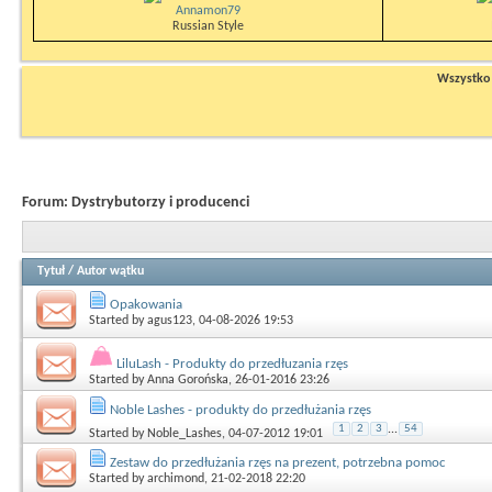
Annamon79
Russian Style
Wszystko n
Forum:
Dystrybutorzy i producenci
Tytuł
/
Autor wątku
Opakowania
Started by
agus123
, 04-08-2026 19:53
LiluLash - Produkty do przedłuzania rzęs
Started by
Anna Gorońska
, 26-01-2016 23:26
Noble Lashes - produkty do przedłużania rzęs
1
2
3
...
54
Started by
Noble_Lashes
, 04-07-2012 19:01
Zestaw do przedłużania rzęs na prezent, potrzebna pomoc
Started by
archimond
, 21-02-2018 22:20