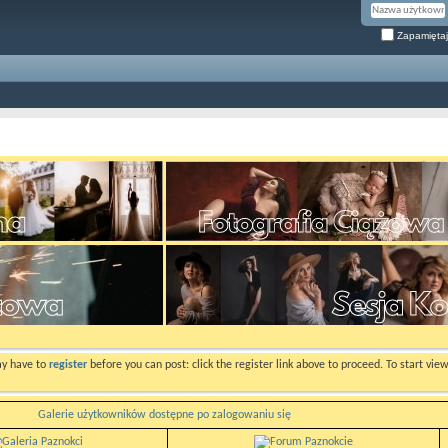
Zapamiętaj
ay have to
register
before you can post: click the register link above to proceed. To start vi
Galerie użytkowników dostępne po zalogowaniu się