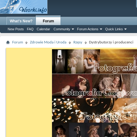
What's New?
Forum
New Posts
FAQ
Calendar
Community
Forum Actions
Quick Links
Forum
Zdrowie Moda i Uroda
Rzęsy
Dystrybutorzy i producenci