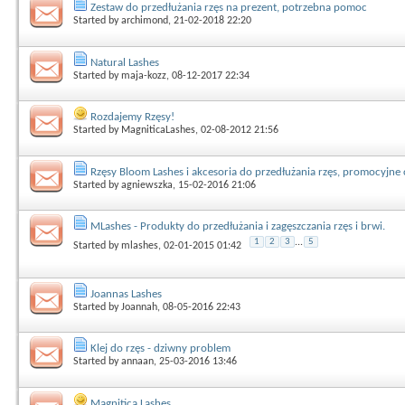
Zestaw do przedłużania rzęs na prezent, potrzebna pomoc
Started by
archimond
, 21-02-2018 22:20
Natural Lashes
Started by
maja-kozz
, 08-12-2017 22:34
Rozdajemy Rzęsy!
Started by
MagniticaLashes
, 02-08-2012 21:56
Rzęsy Bloom Lashes i akcesoria do przedłużania rzęs, promocyjne 
Started by
agniewszka
, 15-02-2016 21:06
MLashes - Produkty do przedłużania i zagęszczania rzęs i brwi.
1
2
3
...
5
Started by
mlashes
, 02-01-2015 01:42
Joannas Lashes
Started by
Joannah
, 08-05-2016 22:43
Klej do rzęs - dziwny problem
Started by
annaan
, 25-03-2016 13:46
Magnitica Lashes