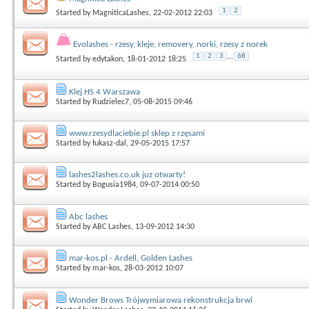
1
2
Started by
MagniticaLashes
, 22-02-2012 22:03
Evolashes - rzesy, kleje, removery, norki, rzesy z norek
1
2
3
...
68
Started by
edytakon
, 18-01-2012 18:25
Klej HS 4 Warszawa
Started by
Rudzielec7
, 05-08-2015 09:46
www.rzesydlaciebie.pl sklep z rzęsami
Started by
łukasz-dal
, 29-05-2015 17:57
lashes2lashes.co.uk juz otwarty!
Started by
Bogusia1984
, 09-07-2014 00:50
Abc lashes
Started by
ABC Lashes
, 13-09-2012 14:30
mar-kos.pl - Ardell, Golden Lashes
Started by
mar-kos
, 28-03-2012 10:07
Wonder Brows Trójwymiarowa rekonstrukcja brwi