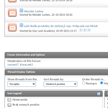
Started by
Wonder Lashes
, 22-10-2014 16:26
Wonder Lashes
Started by
Wonder Lashes
, 22-10-2014 16:20
Lash Butik-produkty do stylizacji rzęs- Połączyła nas PASJA
1
2
3
Started by
Star Lash Academy
, 10-09-2013 21:17
Forum Information and Options
Moderators of this Forum
nanami7
,
kiwaczek2
Thread Display Options
Show threads from the...
Sort threads by:
Order threads in...
Rosnąco
Mal
Icon Legend
Nowe posty
Brak nowych postów