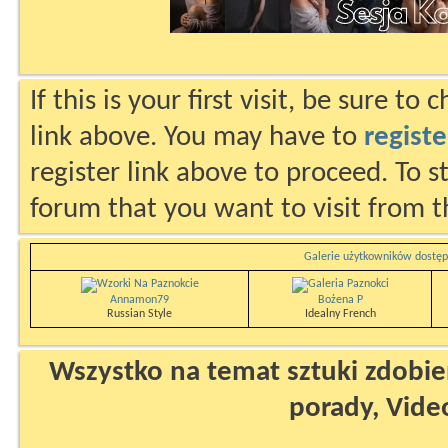
If this is your first visit, be sure to
link above. You may have to
registe
register link above to proceed. To s
forum that you want to visit from t
Galerie użytkowników dostęp
Annamon79
Bożena P
Russian Style
Idealny French
Wszystko na temat sztuki zdobien
porady, Vide