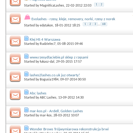
1
2
Started by
MagniticaLashes
, 22-02-2012 22:03
Evolashes - rzesy, kleje, removery, norki, rzesy z norek
1
2
3
...
68
Started by
edytakon
, 18-01-2012 18:25
Klej HS 4 Warszawa
Started by
Rudzielec7
, 05-08-2015 09:46
www.rzesydlaciebie.pl sklep z rzęsami
Started by
łukasz-dal
, 29-05-2015 17:57
lashes2lashes.co.uk juz otwarty!
Started by
Bogusia1984
, 09-07-2014 00:50
Abc lashes
Started by
ABC Lashes
, 13-09-2012 14:30
mar-kos.pl - Ardell, Golden Lashes
Started by
mar-kos
, 28-03-2012 10:07
Wonder Brows Trójwymiarowa rekonstrukcja brwi