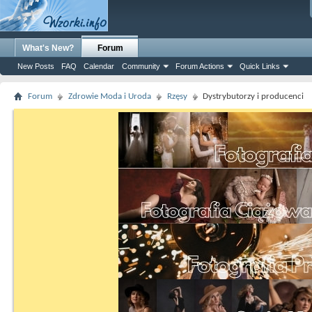
What's New?
Forum
New Posts
FAQ
Calendar
Community
Forum Actions
Quick Links
Forum
Zdrowie Moda i Uroda
Rzęsy
Dystrybutorzy i producenci