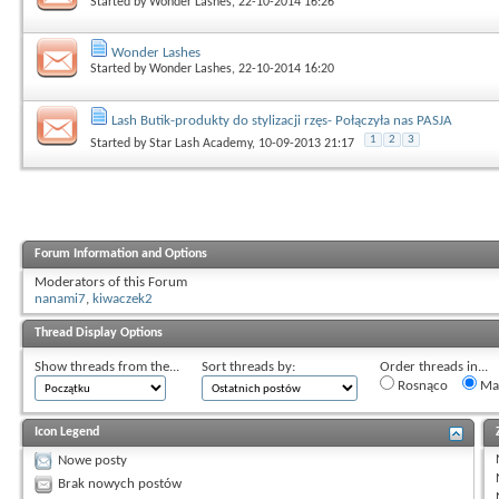
Started by
Wonder Lashes
, 22-10-2014 16:26
Wonder Lashes
Started by
Wonder Lashes
, 22-10-2014 16:20
Lash Butik-produkty do stylizacji rzęs- Połączyła nas PASJA
1
2
3
Started by
Star Lash Academy
, 10-09-2013 21:17
Forum Information and Options
Moderators of this Forum
nanami7
,
kiwaczek2
Thread Display Options
Show threads from the...
Sort threads by:
Order threads in...
Rosnąco
Mal
Icon Legend
Nowe posty
Brak nowych postów