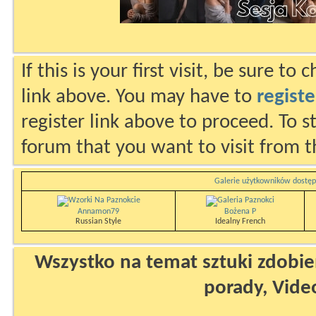
If this is your first visit, be sure to
link above. You may have to
registe
register link above to proceed. To s
forum that you want to visit from t
Galerie użytkowników dostęp
Annamon79
Bożena P
Russian Style
Idealny French
Wszystko na temat sztuki zdobien
porady, Vide