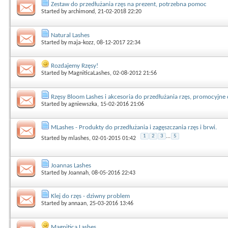
Zestaw do przedłużania rzęs na prezent, potrzebna pomoc
Started by
archimond
, 21-02-2018 22:20
Natural Lashes
Started by
maja-kozz
, 08-12-2017 22:34
Rozdajemy Rzęsy!
Started by
MagniticaLashes
, 02-08-2012 21:56
Rzęsy Bloom Lashes i akcesoria do przedłużania rzęs, promocyjne 
Started by
agniewszka
, 15-02-2016 21:06
MLashes - Produkty do przedłużania i zagęszczania rzęs i brwi.
1
2
3
...
5
Started by
mlashes
, 02-01-2015 01:42
Joannas Lashes
Started by
Joannah
, 08-05-2016 22:43
Klej do rzęs - dziwny problem
Started by
annaan
, 25-03-2016 13:46
Magnitica Lashes