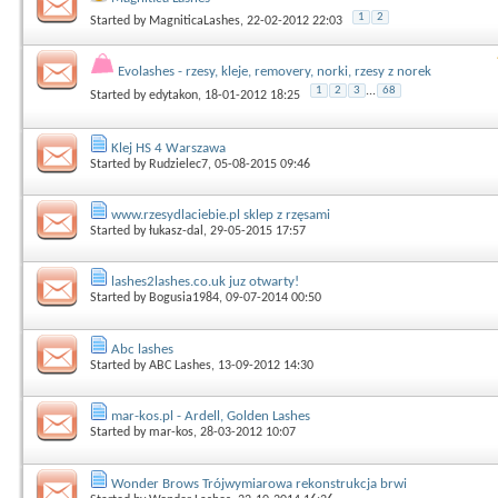
1
2
Started by
MagniticaLashes
, 22-02-2012 22:03
Evolashes - rzesy, kleje, removery, norki, rzesy z norek
1
2
3
...
68
Started by
edytakon
, 18-01-2012 18:25
Klej HS 4 Warszawa
Started by
Rudzielec7
, 05-08-2015 09:46
www.rzesydlaciebie.pl sklep z rzęsami
Started by
łukasz-dal
, 29-05-2015 17:57
lashes2lashes.co.uk juz otwarty!
Started by
Bogusia1984
, 09-07-2014 00:50
Abc lashes
Started by
ABC Lashes
, 13-09-2012 14:30
mar-kos.pl - Ardell, Golden Lashes
Started by
mar-kos
, 28-03-2012 10:07
Wonder Brows Trójwymiarowa rekonstrukcja brwi