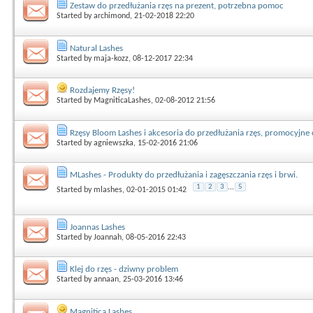
Zestaw do przedłużania rzęs na prezent, potrzebna pomoc
Started by
archimond
, 21-02-2018 22:20
Natural Lashes
Started by
maja-kozz
, 08-12-2017 22:34
Rozdajemy Rzęsy!
Started by
MagniticaLashes
, 02-08-2012 21:56
Rzęsy Bloom Lashes i akcesoria do przedłużania rzęs, promocyjne 
Started by
agniewszka
, 15-02-2016 21:06
MLashes - Produkty do przedłużania i zagęszczania rzęs i brwi.
1
2
3
...
5
Started by
mlashes
, 02-01-2015 01:42
Joannas Lashes
Started by
Joannah
, 08-05-2016 22:43
Klej do rzęs - dziwny problem
Started by
annaan
, 25-03-2016 13:46
Magnitica Lashes