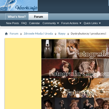
What's New?
Forum
New Posts
FAQ
Calendar
Community
Forum Actions
Quick Links
Forum
Zdrowie Moda i Uroda
Rzęsy
Dystrybutorzy i producenci