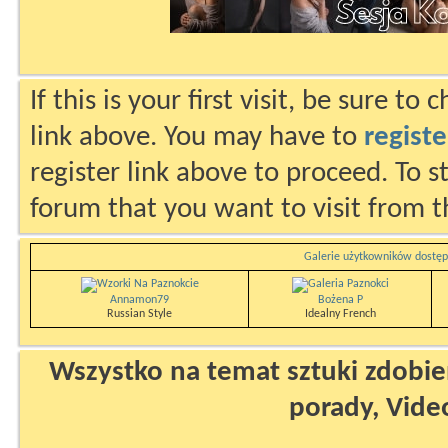
If this is your first visit, be sure to
link above. You may have to
registe
register link above to proceed. To s
forum that you want to visit from t
Galerie użytkowników dostęp
Annamon79
Bożena P
Russian Style
Idealny French
Wszystko na temat sztuki zdobien
porady, Vide