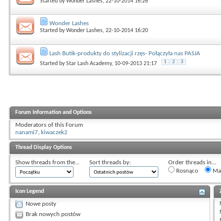
Started by
Wonder Lashes
, 22-10-2014 16:26
Wonder Lashes
Started by
Wonder Lashes
, 22-10-2014 16:20
Lash Butik-produkty do stylizacji rzęs- Połączyła nas PASJA
1
2
3
Started by
Star Lash Academy
, 10-09-2013 21:17
Forum Information and Options
Moderators of this Forum
nanami7
,
kiwaczek2
Thread Display Options
Show threads from the...
Sort threads by:
Order threads in...
Rosnąco
Mal
Icon Legend
Nowe posty
Brak nowych postów