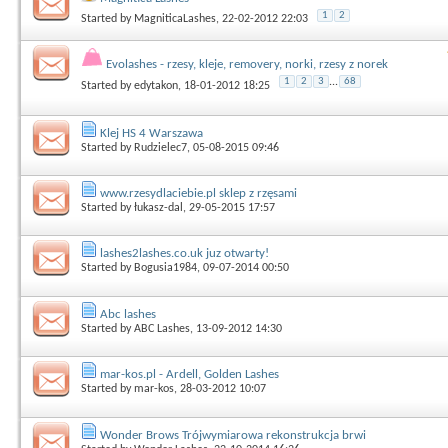
1
2
Started by
MagniticaLashes
, 22-02-2012 22:03
Evolashes - rzesy, kleje, removery, norki, rzesy z norek
1
2
3
...
68
Started by
edytakon
, 18-01-2012 18:25
Klej HS 4 Warszawa
Started by
Rudzielec7
, 05-08-2015 09:46
www.rzesydlaciebie.pl sklep z rzęsami
Started by
łukasz-dal
, 29-05-2015 17:57
lashes2lashes.co.uk juz otwarty!
Started by
Bogusia1984
, 09-07-2014 00:50
Abc lashes
Started by
ABC Lashes
, 13-09-2012 14:30
mar-kos.pl - Ardell, Golden Lashes
Started by
mar-kos
, 28-03-2012 10:07
Wonder Brows Trójwymiarowa rekonstrukcja brwi