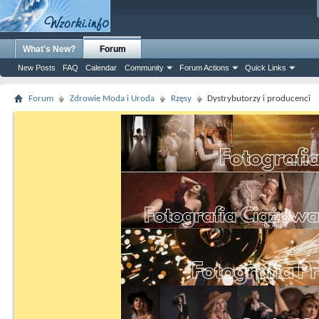
What's New?
Forum
New Posts
FAQ
Calendar
Community
Forum Actions
Quick Links
Forum
Zdrowie Moda i Uroda
Rzęsy
Dystrybutorzy i producenci