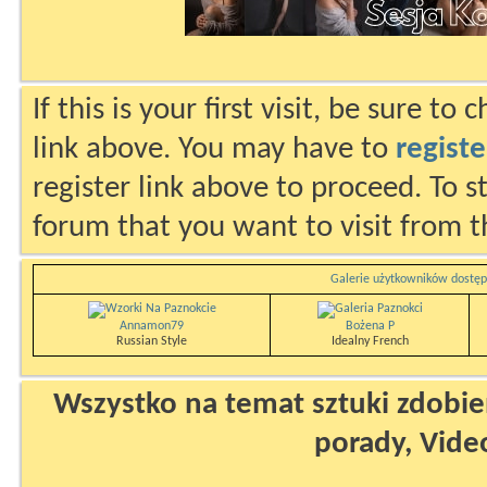
If this is your first visit, be sure to
link above. You may have to
registe
register link above to proceed. To s
forum that you want to visit from t
Galerie użytkowników dostęp
Annamon79
Bożena P
Russian Style
Idealny French
Wszystko na temat sztuki zdobien
porady, Vide