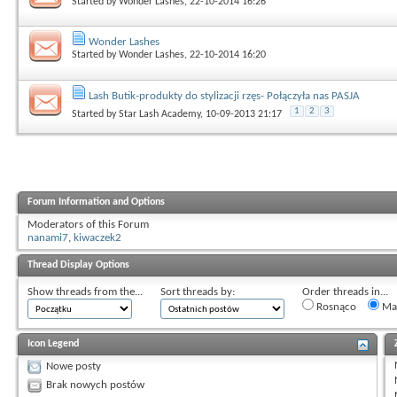
Started by
Wonder Lashes
, 22-10-2014 16:26
Wonder Lashes
Started by
Wonder Lashes
, 22-10-2014 16:20
Lash Butik-produkty do stylizacji rzęs- Połączyła nas PASJA
1
2
3
Started by
Star Lash Academy
, 10-09-2013 21:17
Forum Information and Options
Moderators of this Forum
nanami7
,
kiwaczek2
Thread Display Options
Show threads from the...
Sort threads by:
Order threads in...
Rosnąco
Mal
Icon Legend
Nowe posty
Brak nowych postów