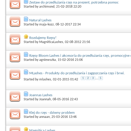
Zestaw do przedłużania rzęs na prezent, potrzebna pomoc
Started by
archimond
, 21-02-2018 22:20
Natural Lashes
Started by
maja-kozz
, 08-12-2017 22:34
Rozdajemy Rzęsy!
Started by
MagniticaLashes
, 02-08-2012 21:56
Rzęsy Bloom Lashes i akcesoria do przedłużania rzęs, promocyjne 
Started by
agniewszka
, 15-02-2016 21:06
MLashes - Produkty do przedłużania i zagęszczania rzęs i brwi.
1
2
3
...
5
Started by
mlashes
, 02-01-2015 01:42
Joannas Lashes
Started by
Joannah
, 08-05-2016 22:43
Klej do rzęs - dziwny problem
Started by
annaan
, 25-03-2016 13:46
Magnitica Lashes