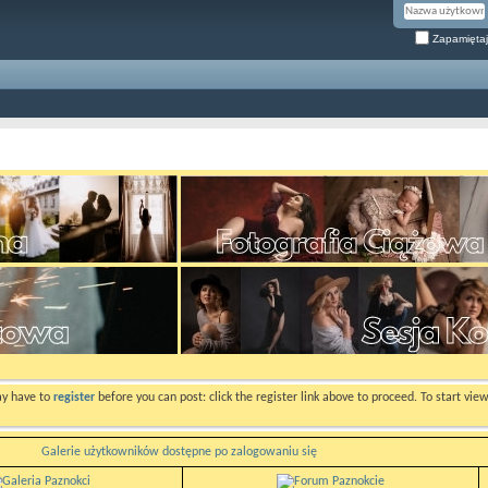
Zapamiętaj
ay have to
register
before you can post: click the register link above to proceed. To start vi
Galerie użytkowników dostępne po zalogowaniu się