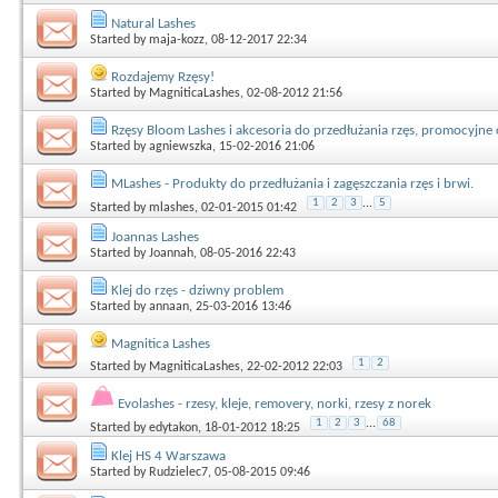
Natural Lashes
Started by
maja-kozz
, 08-12-2017 22:34
Rozdajemy Rzęsy!
Started by
MagniticaLashes
, 02-08-2012 21:56
Rzęsy Bloom Lashes i akcesoria do przedłużania rzęs, promocyjne 
Started by
agniewszka
, 15-02-2016 21:06
MLashes - Produkty do przedłużania i zagęszczania rzęs i brwi.
1
2
3
...
5
Started by
mlashes
, 02-01-2015 01:42
Joannas Lashes
Started by
Joannah
, 08-05-2016 22:43
Klej do rzęs - dziwny problem
Started by
annaan
, 25-03-2016 13:46
Magnitica Lashes
1
2
Started by
MagniticaLashes
, 22-02-2012 22:03
Evolashes - rzesy, kleje, removery, norki, rzesy z norek
1
2
3
...
68
Started by
edytakon
, 18-01-2012 18:25
Klej HS 4 Warszawa
Started by
Rudzielec7
, 05-08-2015 09:46