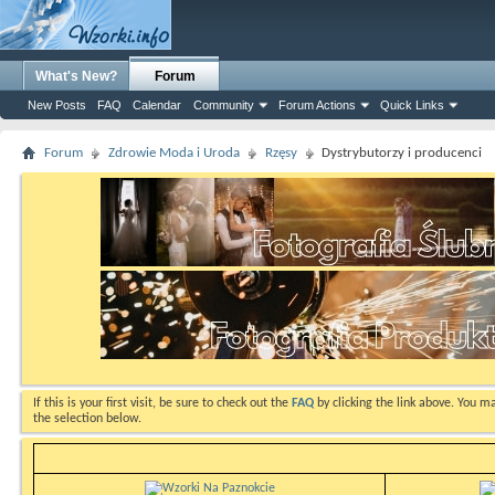
What's New?
Forum
New Posts
FAQ
Calendar
Community
Forum Actions
Quick Links
Forum
Zdrowie Moda i Uroda
Rzęsy
Dystrybutorzy i producenci
If this is your first visit, be sure to check out the
FAQ
by clicking the link above. You m
the selection below.