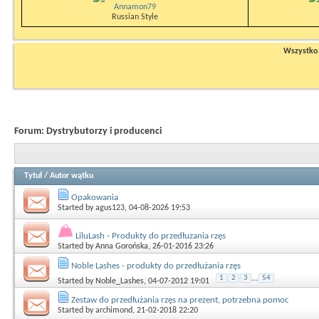
Annamon79
Russian Style
Wszystko n
Forum:
Dystrybutorzy i producenci
Tytuł
/
Autor wątku
Opakowania
Started by
agus123
, 04-08-2026 19:53
LiluLash - Produkty do przedłuzania rzęs
Started by
Anna Gorońska
, 26-01-2016 23:26
Noble Lashes - produkty do przedłużania rzęs
1
2
3
...
54
Started by
Noble_Lashes
, 04-07-2012 19:01
Zestaw do przedłużania rzęs na prezent, potrzebna pomoc
Started by
archimond
, 21-02-2018 22:20