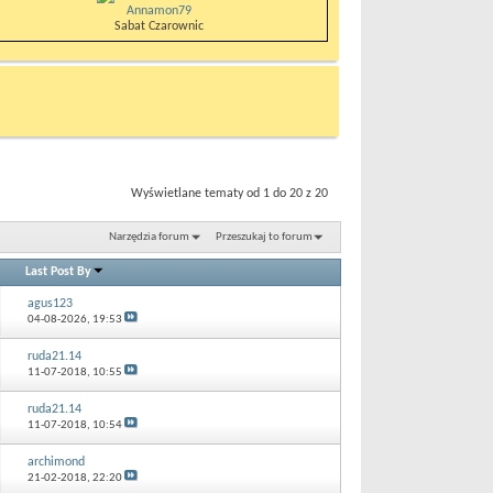
Annamon79
Sabat Czarownic
Wyświetlane tematy od 1 do 20 z 20
Narzędzia forum
Przeszukaj to forum
Last Post By
agus123
04-08-2026,
19:53
ruda21.14
11-07-2018,
10:55
ruda21.14
11-07-2018,
10:54
archimond
21-02-2018,
22:20