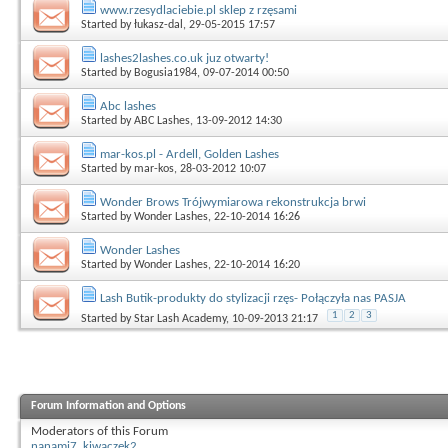
www.rzesydlaciebie.pl sklep z rzęsami
Started by
łukasz-dal
, 29-05-2015 17:57
lashes2lashes.co.uk juz otwarty!
Started by
Bogusia1984
, 09-07-2014 00:50
Abc lashes
Started by
ABC Lashes
, 13-09-2012 14:30
mar-kos.pl - Ardell, Golden Lashes
Started by
mar-kos
, 28-03-2012 10:07
Wonder Brows Trójwymiarowa rekonstrukcja brwi
Started by
Wonder Lashes
, 22-10-2014 16:26
Wonder Lashes
Started by
Wonder Lashes
, 22-10-2014 16:20
Lash Butik-produkty do stylizacji rzęs- Połączyła nas PASJA
1
2
3
Started by
Star Lash Academy
, 10-09-2013 21:17
Forum Information and Options
Moderators of this Forum
nanami7
,
kiwaczek2