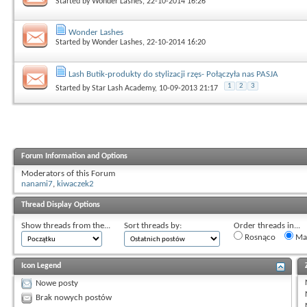
Started by
Wonder Lashes
, 22-10-2014 16:26
Wonder Lashes
Started by
Wonder Lashes
, 22-10-2014 16:20
Lash Butik-produkty do stylizacji rzęs- Połączyła nas PASJA
1
2
3
Started by
Star Lash Academy
, 10-09-2013 21:17
Forum Information and Options
Moderators of this Forum
nanami7
,
kiwaczek2
Thread Display Options
Show threads from the...
Sort threads by:
Order threads in...
Rosnąco
Mal
Icon Legend
Nowe posty
Brak nowych postów