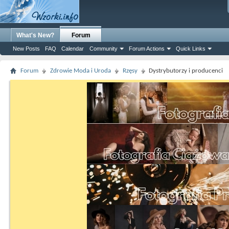
What's New?
Forum
New Posts
FAQ
Calendar
Community
Forum Actions
Quick Links
Forum
Zdrowie Moda i Uroda
Rzęsy
Dystrybutorzy i producenci