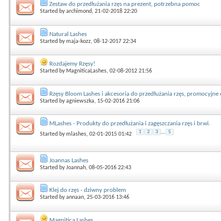
Zestaw do przedłużania rzęs na prezent, potrzebna pomoc
Started by
archimond
, 21-02-2018 22:20
Natural Lashes
Started by
maja-kozz
, 08-12-2017 22:34
Rozdajemy Rzęsy!
Started by
MagniticaLashes
, 02-08-2012 21:56
Rzęsy Bloom Lashes i akcesoria do przedłużania rzęs, promocyjne 
Started by
agniewszka
, 15-02-2016 21:06
MLashes - Produkty do przedłużania i zagęszczania rzęs i brwi.
1
2
3
...
5
Started by
mlashes
, 02-01-2015 01:42
Joannas Lashes
Started by
Joannah
, 08-05-2016 22:43
Klej do rzęs - dziwny problem
Started by
annaan
, 25-03-2016 13:46
Magnitica Lashes