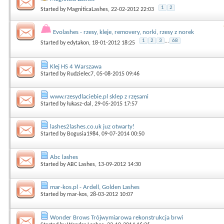
1
2
Started by
MagniticaLashes
, 22-02-2012 22:03
Evolashes - rzesy, kleje, removery, norki, rzesy z norek
1
2
3
...
68
Started by
edytakon
, 18-01-2012 18:25
Klej HS 4 Warszawa
Started by
Rudzielec7
, 05-08-2015 09:46
www.rzesydlaciebie.pl sklep z rzęsami
Started by
łukasz-dal
, 29-05-2015 17:57
lashes2lashes.co.uk juz otwarty!
Started by
Bogusia1984
, 09-07-2014 00:50
Abc lashes
Started by
ABC Lashes
, 13-09-2012 14:30
mar-kos.pl - Ardell, Golden Lashes
Started by
mar-kos
, 28-03-2012 10:07
Wonder Brows Trójwymiarowa rekonstrukcja brwi