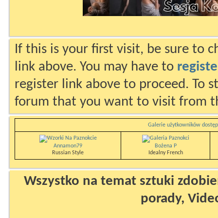
If this is your first visit, be sure to
link above. You may have to
registe
register link above to proceed. To s
forum that you want to visit from t
Galerie użytkowników dostęp
Annamon79
Bożena P
Russian Style
Idealny French
Wszystko na temat sztuki zdobien
porady, Vide