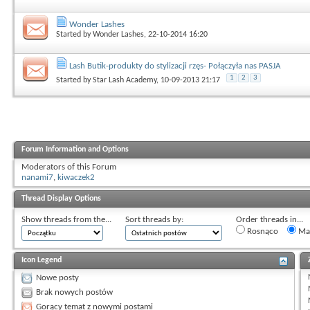
Wonder Lashes
Started by
Wonder Lashes
, 22-10-2014 16:20
Lash Butik-produkty do stylizacji rzęs- Połączyła nas PASJA
1
2
3
Started by
Star Lash Academy
, 10-09-2013 21:17
Forum Information and Options
Moderators of this Forum
nanami7
,
kiwaczek2
Thread Display Options
Show threads from the...
Sort threads by:
Order threads in...
Rosnąco
Mal
Icon Legend
Nowe posty
Brak nowych postów
Gorący temat z nowymi postami