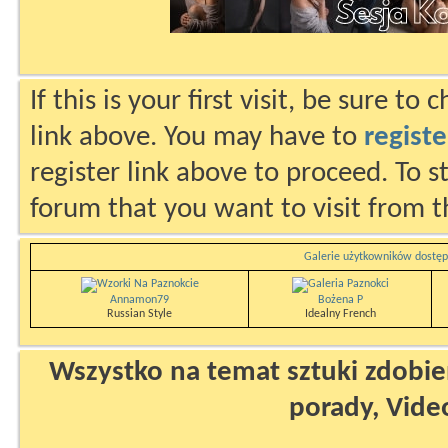
If this is your first visit, be sure to
link above. You may have to
registe
register link above to proceed. To s
forum that you want to visit from t
Galerie użytkowników dostęp
Annamon79
Bożena P
Russian Style
Idealny French
Wszystko na temat sztuki zdobien
porady, Vide