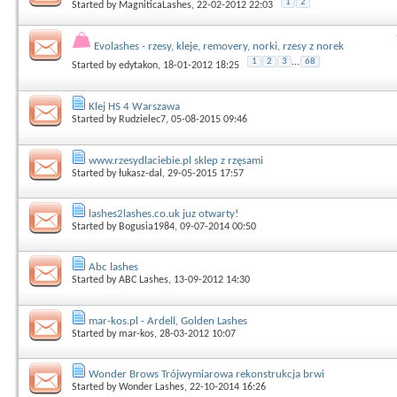
1
2
Started by
MagniticaLashes
, 22-02-2012 22:03
Evolashes - rzesy, kleje, removery, norki, rzesy z norek
1
2
3
...
68
Started by
edytakon
, 18-01-2012 18:25
Klej HS 4 Warszawa
Started by
Rudzielec7
, 05-08-2015 09:46
www.rzesydlaciebie.pl sklep z rzęsami
Started by
łukasz-dal
, 29-05-2015 17:57
lashes2lashes.co.uk juz otwarty!
Started by
Bogusia1984
, 09-07-2014 00:50
Abc lashes
Started by
ABC Lashes
, 13-09-2012 14:30
mar-kos.pl - Ardell, Golden Lashes
Started by
mar-kos
, 28-03-2012 10:07
Wonder Brows Trójwymiarowa rekonstrukcja brwi
Started by
Wonder Lashes
, 22-10-2014 16:26