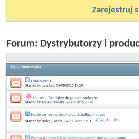
Zarejestruj s
Forum:
Dystrybutorzy i produ
Tytuł
/
Autor wątku
Opakowania
Started by
agus123
, 04-08-2026 19:53
LiluLash - Produkty do przedłuzania rzęs
Started by
Anna Gorońska
, 26-01-2016 23:26
Noble Lashes - produkty do przedłużania rzęs
1
2
3
...
54
Started by
Noble_Lashes
, 04-07-2012 19:01
Zestaw do przedłużania rzęs na prezent, potrzebna pomoc