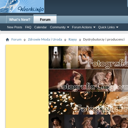
What's New?
Forum
New Posts
FAQ
Calendar
Community
Forum Actions
Quick Links
Forum
Zdrowie Moda i Uroda
Rzęsy
Dystrybutorzy i producenci