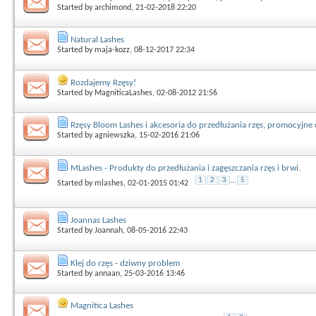
Started by
archimond
, 21-02-2018 22:20
Natural Lashes
Started by
maja-kozz
, 08-12-2017 22:34
Rozdajemy Rzęsy!
Started by
MagniticaLashes
, 02-08-2012 21:56
Rzęsy Bloom Lashes i akcesoria do przedłużania rzęs, promocyjne 
Started by
agniewszka
, 15-02-2016 21:06
MLashes - Produkty do przedłużania i zagęszczania rzęs i brwi.
1
2
3
...
5
Started by
mlashes
, 02-01-2015 01:42
Joannas Lashes
Started by
Joannah
, 08-05-2016 22:43
Klej do rzęs - dziwny problem
Started by
annaan
, 25-03-2016 13:46
Magnitica Lashes