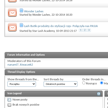
Started by
Wonder Lashes
, 22-10-2014 16:26
Wonder Lashes
Started by
Wonder Lashes
, 22-10-2014 16:20
Lash Butik-produkty do stylizacji rzęs- Połączyła nas PASJA
1
2
3
Started by
Star Lash Academy
, 10-09-2013 21:17
Forum Information and Options
Moderators of this Forum
nanami7
,
kiwaczek2
Thread Display Options
Show threads from the...
Sort threads by:
Order threads in...
Rosnąco
Mal
Icon Legend
Nowe posty
Brak nowych postów