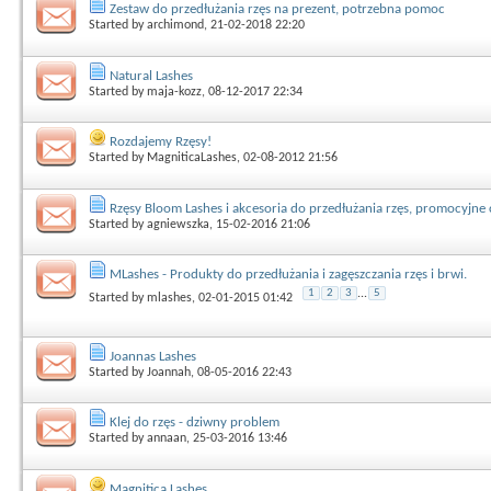
Zestaw do przedłużania rzęs na prezent, potrzebna pomoc
Started by
archimond
, 21-02-2018 22:20
Natural Lashes
Started by
maja-kozz
, 08-12-2017 22:34
Rozdajemy Rzęsy!
Started by
MagniticaLashes
, 02-08-2012 21:56
Rzęsy Bloom Lashes i akcesoria do przedłużania rzęs, promocyjne 
Started by
agniewszka
, 15-02-2016 21:06
MLashes - Produkty do przedłużania i zagęszczania rzęs i brwi.
1
2
3
...
5
Started by
mlashes
, 02-01-2015 01:42
Joannas Lashes
Started by
Joannah
, 08-05-2016 22:43
Klej do rzęs - dziwny problem
Started by
annaan
, 25-03-2016 13:46
Magnitica Lashes