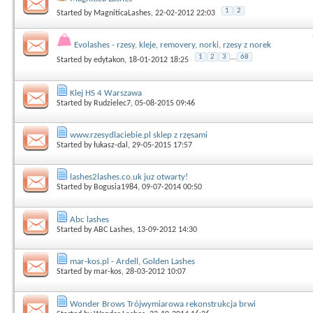
1
2
Started by
MagniticaLashes
, 22-02-2012 22:03
Evolashes - rzesy, kleje, removery, norki, rzesy z norek
1
2
3
...
68
Started by
edytakon
, 18-01-2012 18:25
Klej HS 4 Warszawa
Started by
Rudzielec7
, 05-08-2015 09:46
www.rzesydlaciebie.pl sklep z rzęsami
Started by
łukasz-dal
, 29-05-2015 17:57
lashes2lashes.co.uk juz otwarty!
Started by
Bogusia1984
, 09-07-2014 00:50
Abc lashes
Started by
ABC Lashes
, 13-09-2012 14:30
mar-kos.pl - Ardell, Golden Lashes
Started by
mar-kos
, 28-03-2012 10:07
Wonder Brows Trójwymiarowa rekonstrukcja brwi