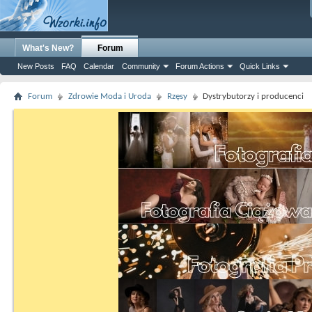
What's New?
Forum
New Posts
FAQ
Calendar
Community
Forum Actions
Quick Links
Forum
Zdrowie Moda i Uroda
Rzęsy
Dystrybutorzy i producenci