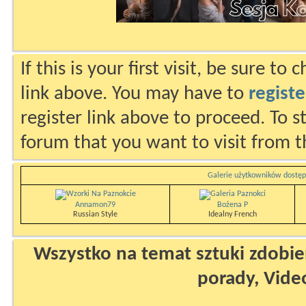
If this is your first visit, be sure to
link above. You may have to
registe
register link above to proceed. To s
forum that you want to visit from t
Galerie użytkowników dostęp
Annamon79
Bożena P
Russian Style
Idealny French
Wszystko na temat sztuki zdobien
porady, Vide