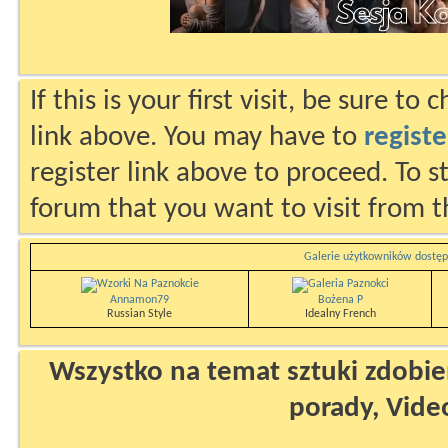
If this is your first visit, be sure to
link above. You may have to
registe
register link above to proceed. To s
forum that you want to visit from t
Galerie użytkowników dostęp
Annamon79
Bożena P
Russian Style
Idealny French
Wszystko na temat sztuki zdobien
porady, Vide