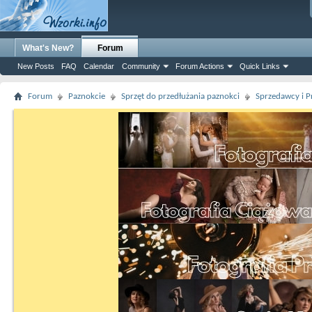
What's New?
Forum
New Posts
FAQ
Calendar
Community
Forum Actions
Quick Links
Forum
Paznokcie
Sprzęt do przedłużania paznokci
Sprzedawcy i P