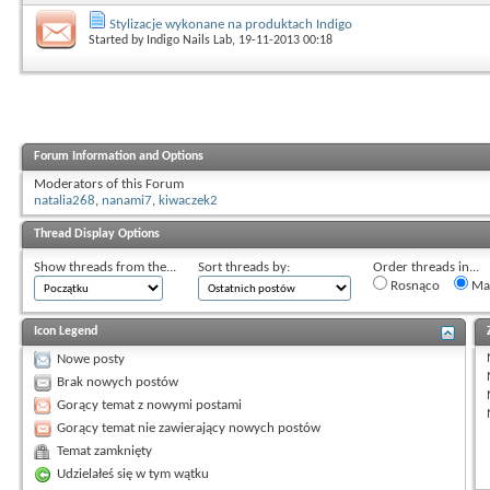
Stylizacje wykonane na produktach Indigo
Started by
Indigo Nails Lab
, 19-11-2013 00:18
Forum Information and Options
Moderators of this Forum
natalia268
,
nanami7
,
kiwaczek2
Thread Display Options
Show threads from the...
Sort threads by:
Order threads in...
Rosnąco
Mal
Icon Legend
Nowe posty
Brak nowych postów
Gorący temat z nowymi postami
Gorący temat nie zawierający nowych postów
Temat zamknięty
Udzielałeś się w tym wątku