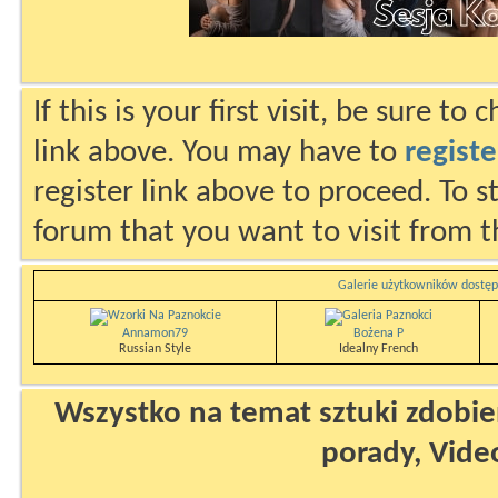
If this is your first visit, be sure to
link above. You may have to
registe
register link above to proceed. To s
forum that you want to visit from t
Galerie użytkowników dostęp
Annamon79
Bożena P
Russian Style
Idealny French
Wszystko na temat sztuki zdobien
porady, Vide