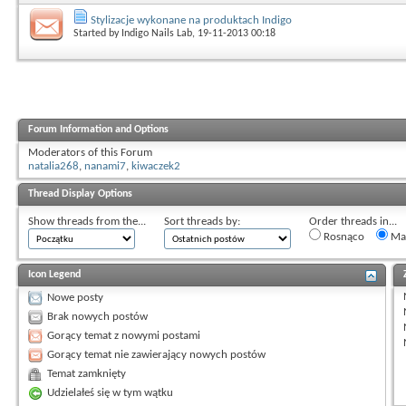
Stylizacje wykonane na produktach Indigo
Started by
Indigo Nails Lab
, 19-11-2013 00:18
Forum Information and Options
Moderators of this Forum
natalia268
,
nanami7
,
kiwaczek2
Thread Display Options
Show threads from the...
Sort threads by:
Order threads in...
Rosnąco
Mal
Icon Legend
Nowe posty
Brak nowych postów
Gorący temat z nowymi postami
Gorący temat nie zawierający nowych postów
Temat zamknięty
Udzielałeś się w tym wątku