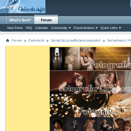
What's New?
Forum
New Posts
FAQ
Calendar
Community
Forum Actions
Quick Links
Forum
Paznokcie
Sprzęt do przedłużania paznokci
Sprzedawcy i P