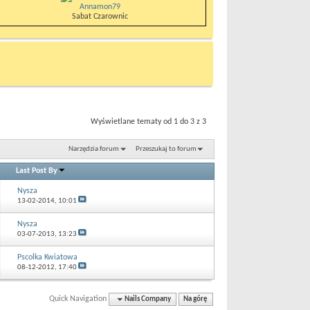
Annamon79
Sabat Czarownic
Wyświetlane tematy od 1 do 3 z 3
Narzędzia forum
Przeszukaj to forum
Last Post By
Nysza
13-02-2014,
10:01
Nysza
03-07-2013,
13:23
Pscolka Kwiatowa
08-12-2012,
17:40
Quick Navigation
Nails Company
Na górę