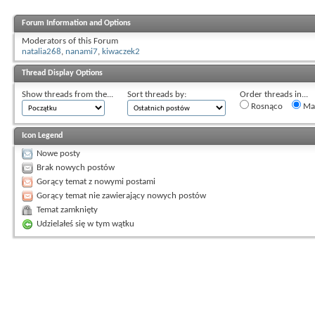
Forum Information and Options
Moderators of this Forum
natalia268
,
nanami7
,
kiwaczek2
Thread Display Options
Show threads from the...
Sort threads by:
Order threads in...
Rosnąco
Mal
Icon Legend
Nowe posty
Brak nowych postów
Gorący temat z nowymi postami
Gorący temat nie zawierający nowych postów
Temat zamknięty
Udzielałeś się w tym wątku