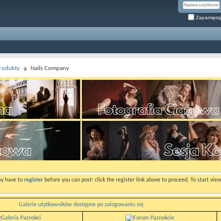
Zapamiętaj
rodukty
Nails Company
ay have to
register
before you can post: click the register link above to proceed. To start vi
Galerie użytkowników dostępne po zalogowaniu się