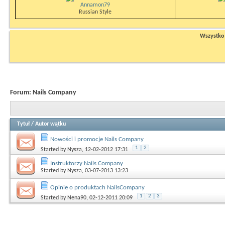
Annamon79
Russian Style
Wszystko n
Forum:
Nails Company
Tytuł
/
Autor wątku
Nowości i promocje Nails Company
1
2
Started by
Nysza
, 12-02-2012 17:31
Instruktorzy Nails Company
Started by
Nysza
, 03-07-2013 13:23
Opinie o produktach NailsCompany
1
2
3
Started by
Nena90
, 02-12-2011 20:09