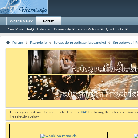
What's New?
Forum
New Posts
FAQ
Calendar
Community
Forum Actions
Quick Links
Forum
Paznokcie
Sprzęt do przedłużania paznokci
Sprzedawcy i P
If this is your first visit, be sure to check out the
FAQ
by clicking the link above. You m
the selection below.