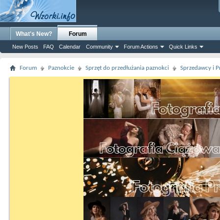
What's New?
Forum
New Posts
FAQ
Calendar
Community
Forum Actions
Quick Links
Forum
Paznokcie
Sprzęt do przedłużania paznokci
Sprzedawcy i P