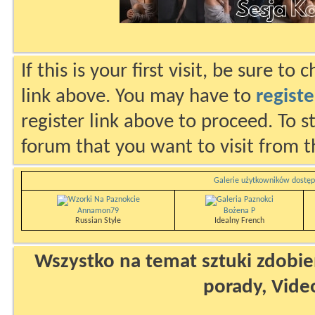
If this is your first visit, be sure to
link above. You may have to
registe
register link above to proceed. To s
forum that you want to visit from t
Galerie użytkowników dostęp
Annamon79
Bożena P
Russian Style
Idealny French
Wszystko na temat sztuki zdobien
porady, Vide