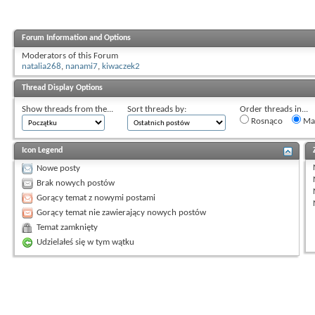
Forum Information and Options
Moderators of this Forum
natalia268
,
nanami7
,
kiwaczek2
Thread Display Options
Show threads from the...
Sort threads by:
Order threads in...
Rosnąco
Mal
Icon Legend
Nowe posty
Brak nowych postów
Gorący temat z nowymi postami
Gorący temat nie zawierający nowych postów
Temat zamknięty
Udzielałeś się w tym wątku