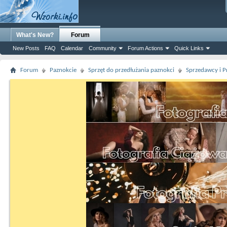
What's New?
Forum
New Posts
FAQ
Calendar
Community
Forum Actions
Quick Links
Forum
Paznokcie
Sprzęt do przedłużania paznokci
Sprzedawcy i P