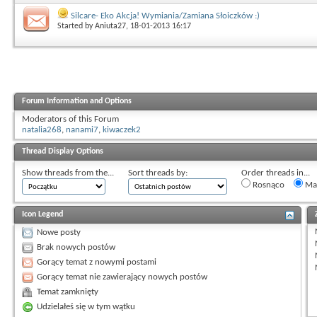
Silcare- Eko Akcja! Wymiania/Zamiana Słoiczków :)
Started by
Aniuta27
, 18-01-2013 16:17
Forum Information and Options
Moderators of this Forum
natalia268
,
nanami7
,
kiwaczek2
Thread Display Options
Show threads from the...
Sort threads by:
Order threads in...
Rosnąco
Mal
Icon Legend
Nowe posty
Brak nowych postów
Gorący temat z nowymi postami
Gorący temat nie zawierający nowych postów
Temat zamknięty
Udzielałeś się w tym wątku