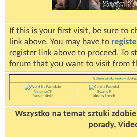
If this is your first visit, be sure to
link above. You may have to
registe
register link above to proceed. To s
forum that you want to visit from t
Galerie użytkowników dostęp
Annamon79
Bożena P
Russian Style
Idealny French
Wszystko na temat sztuki zdobien
porady, Vide