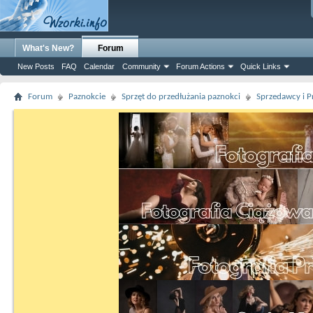
What's New?
Forum
New Posts
FAQ
Calendar
Community
Forum Actions
Quick Links
Forum
Paznokcie
Sprzęt do przedłużania paznokci
Sprzedawcy i P