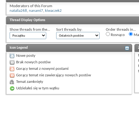
Moderators of this Forum
natalia268
,
nanami7
,
kiwaczek2
Thread Display Options
Show threads from the...
Sort threads by:
Order threads in...
Rosnąco
Mal
Icon Legend
Nowe posty
Brak nowych postów
Gorący temat z nowymi postami
Gorący temat nie zawierający nowych postów
Temat zamknięty
Udzielałeś się w tym wątku