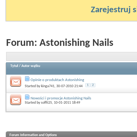
Zarejestruj s
Forum:
Astonishing Nails
Tytuł
/
Autor wątku
Opinie o produktach Astonishing
1
2
Started by
kinga741
, 30-07-2010 21:44
Nowości i promocje Astonishing Nails
Started by
soffii25
, 10-01-2011 18:49
Forum Information and Options