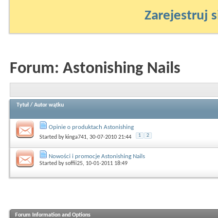
Zarejestruj s
Forum:
Astonishing Nails
Tytuł
/
Autor wątku
Opinie o produktach Astonishing
1
2
Started by
kinga741
, 30-07-2010 21:44
Nowości i promocje Astonishing Nails
Started by
soffii25
, 10-01-2011 18:49
Forum Information and Options