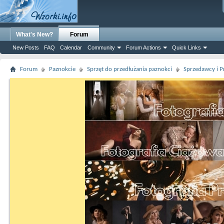
What's New?
Forum
New Posts
FAQ
Calendar
Community
Forum Actions
Quick Links
Forum
Paznokcie
Sprzęt do przedłużania paznokci
Sprzedawcy i P