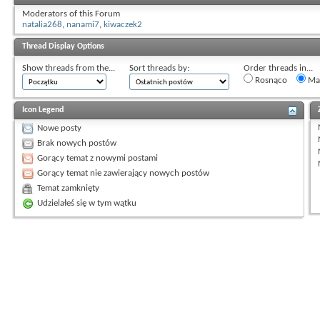
Moderators of this Forum
natalia268
,
nanami7
,
kiwaczek2
Thread Display Options
Show threads from the...
Sort threads by:
Order threads in...
Rosnąco
Mal
Icon Legend
Nowe posty
Brak nowych postów
Gorący temat z nowymi postami
Gorący temat nie zawierający nowych postów
Temat zamknięty
Udzielałeś się w tym wątku