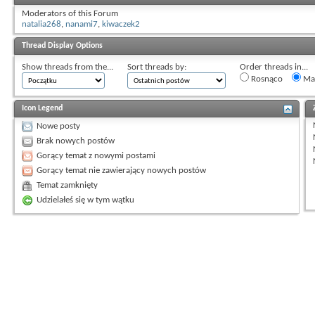
Moderators of this Forum
natalia268
,
nanami7
,
kiwaczek2
Thread Display Options
Show threads from the...
Sort threads by:
Order threads in...
Rosnąco
Mal
Icon Legend
Nowe posty
Brak nowych postów
Gorący temat z nowymi postami
Gorący temat nie zawierający nowych postów
Temat zamknięty
Udzielałeś się w tym wątku