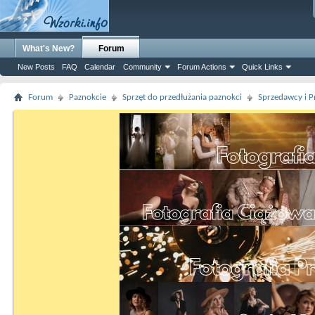
What's New?
Forum
New Posts
FAQ
Calendar
Community
Forum Actions
Quick Links
Forum
Paznokcie
Sprzęt do przedłużania paznokci
Sprzedawcy i P