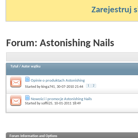
Zarejestruj s
Forum:
Astonishing Nails
Tytuł
/
Autor wątku
Opinie o produktach Astonishing
1
2
Started by
kinga741
, 30-07-2010 21:44
Nowości i promocje Astonishing Nails
Started by
soffii25
, 10-01-2011 18:49
Forum Information and Options