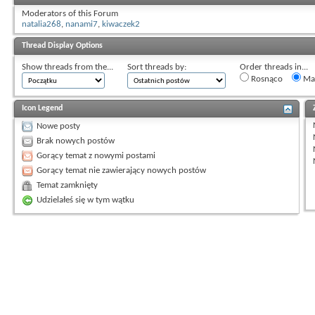
Moderators of this Forum
natalia268
,
nanami7
,
kiwaczek2
Thread Display Options
Show threads from the...
Sort threads by:
Order threads in...
Rosnąco
Mal
Icon Legend
Nowe posty
Brak nowych postów
Gorący temat z nowymi postami
Gorący temat nie zawierający nowych postów
Temat zamknięty
Udzielałeś się w tym wątku