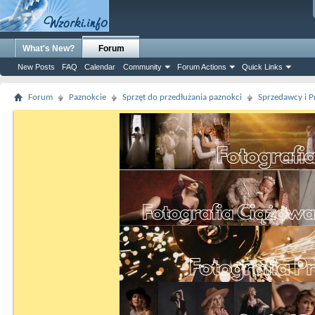
What's New?
Forum
New Posts
FAQ
Calendar
Community
Forum Actions
Quick Links
Forum
Paznokcie
Sprzęt do przedłużania paznokci
Sprzedawcy i P