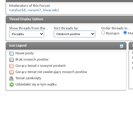
Moderators of this Forum
natalia268
,
nanami7
,
kiwaczek2
Thread Display Options
Show threads from the...
Sort threads by:
Order threads in...
Rosnąco
Mal
Icon Legend
Nowe posty
Brak nowych postów
Gorący temat z nowymi postami
Gorący temat nie zawierający nowych postów
Temat zamknięty
Udzielałeś się w tym wątku