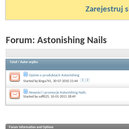
Zarejestruj s
Forum:
Astonishing Nails
Tytuł
/
Autor wątku
Opinie o produktach Astonishing
1
2
Started by
kinga741
, 30-07-2010 21:44
Nowości i promocje Astonishing Nails
Started by
soffii25
, 10-01-2011 18:49
Forum Information and Options