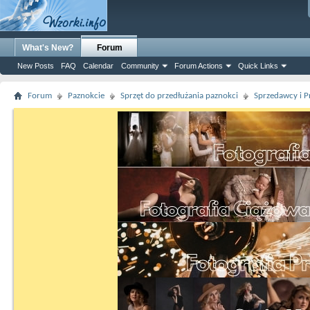
What's New?
Forum
New Posts
FAQ
Calendar
Community
Forum Actions
Quick Links
Forum
Paznokcie
Sprzęt do przedłużania paznokci
Sprzedawcy i P