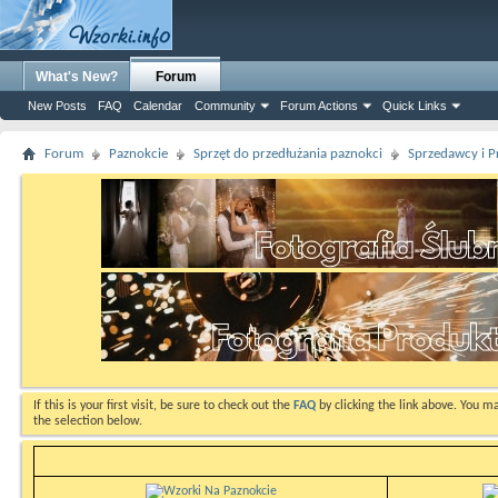
What's New?
Forum
New Posts
FAQ
Calendar
Community
Forum Actions
Quick Links
Forum
Paznokcie
Sprzęt do przedłużania paznokci
Sprzedawcy i P
If this is your first visit, be sure to check out the
FAQ
by clicking the link above. You m
the selection below.