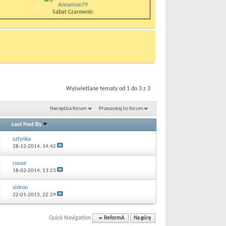
Annamon79
Sabat Czarownic
Wyświetlane tematy od 1 do 3 z 3
Narzędzia forum
Przeszukaj to forum
Last Post By
sztynka
28-12-2014,
14:42
rouse
18-02-2014,
13:23
sidron
22-01-2013,
22:29
Quick Navigation
ReformA
Na górę