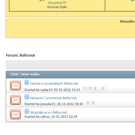
Annamon79
Russian Style
Wszystko n
Forum:
ReformA
Tytuł
/
Autor wątku
Opinie o produktach ReformA
1
2
3
...
5
Started by
zuzka19
, 05-12-2012 15:19
Nowości i promocje ReformA
1
2
Started by
jonaska13
, 26-12-2012 18:30
Współpraca z ReformA
Started by
sidron
, 22-01-2013 22:29