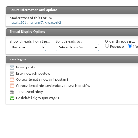
Forum Information and Options
Moderators of this Forum
natalia268
,
nanami7
,
kiwaczek2
Thread Display Options
Show threads from the...
Sort threads by:
Order threads in...
Rosnąco
Mal
Icon Legend
Nowe posty
Brak nowych postów
Gorący temat z nowymi postami
Gorący temat nie zawierający nowych postów
Temat zamknięty
Udzielałeś się w tym wątku