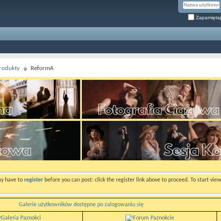
Zapamiętaj
rodukty
ReformA
ay have to
register
before you can post: click the register link above to proceed. To start vi
Galerie użytkowników dostępne po zalogowaniu się