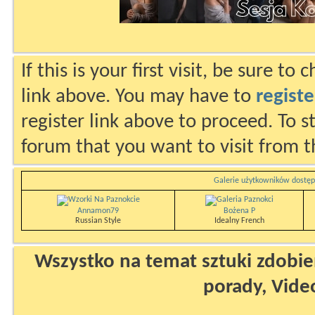
If this is your first visit, be sure to
link above. You may have to
registe
register link above to proceed. To s
forum that you want to visit from t
Galerie użytkowników dostęp
Annamon79
Bożena P
Russian Style
Idealny French
Wszystko na temat sztuki zdobien
porady, Vide