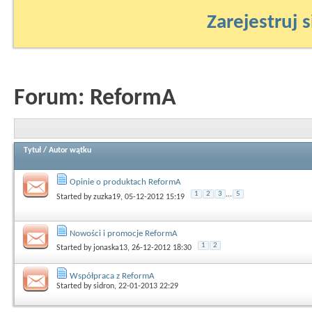
Zarejestruj s
Forum:
ReformA
Tytuł
/
Autor wątku
Opinie o produktach ReformA
1
2
3
...
5
Started by
zuzka19
, 05-12-2012 15:19
Nowości i promocje ReformA
1
2
Started by
jonaska13
, 26-12-2012 18:30
Współpraca z ReformA
Started by
sidron
, 22-01-2013 22:29