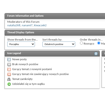
Forum Information and Options
Moderators of this Forum
natalia268
,
nanami7
,
kiwaczek2
Thread Display Options
Show threads from the...
Sort threads by:
Order threads in...
Rosnąco
Mal
Icon Legend
Nowe posty
Brak nowych postów
Gorący temat z nowymi postami
Gorący temat nie zawierający nowych postów
Temat zamknięty
Udzielałeś się w tym wątku