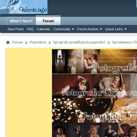
What's New?
Forum
New Posts
FAQ
Calendar
Community
Forum Actions
Quick Links
Forum
Paznokcie
Sprzęt do przedłużania paznokci
Sprzedawcy i P