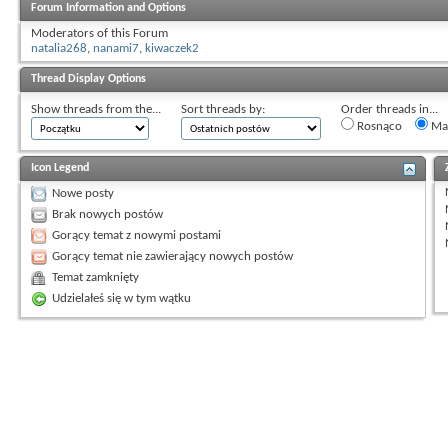
Forum Information and Options
Moderators of this Forum
natalia268
,
nanami7
,
kiwaczek2
Thread Display Options
Show threads from the...
Sort threads by:
Order threads in...
Rosnąco
Mal
Icon Legend
Nowe posty
Brak nowych postów
Gorący temat z nowymi postami
Gorący temat nie zawierający nowych postów
Temat zamknięty
Udzielałeś się w tym wątku