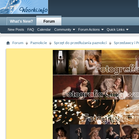
What's New?
Forum
New Posts
FAQ
Calendar
Community
Forum Actions
Quick Links
Forum
Paznokcie
Sprzęt do przedłużania paznokci
Sprzedawcy i P