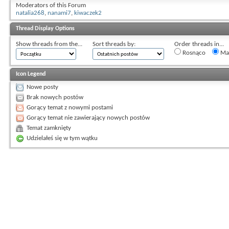
Moderators of this Forum
natalia268
,
nanami7
,
kiwaczek2
Thread Display Options
Show threads from the...
Sort threads by:
Order threads in...
Rosnąco
Mal
Icon Legend
Nowe posty
Brak nowych postów
Gorący temat z nowymi postami
Gorący temat nie zawierający nowych postów
Temat zamknięty
Udzielałeś się w tym wątku