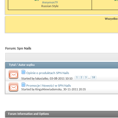
Annamon79
Russian Style
Wszystko n
Forum:
Spn Nails
Tytuł
/
Autor wątku
Opinie o produktach SPN Nails
1
2
3
...
18
Started by
lukasiatko
, 03-08-2011 10:10
Promocje i Nowości w SPN Nails
Started by
KingaNiewiadomska
, 30-11-2011 20:35
Forum Information and Options