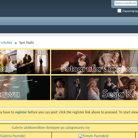
Zapamiętaj
rodukty
Spn Nails
ay have to
register
before you can post: click the register link above to proceed. To start vi
Galerie użytkowników dostępne po zalogowaniu się