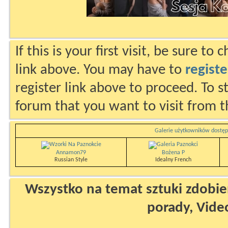
If this is your first visit, be sure to
link above. You may have to
registe
register link above to proceed. To s
forum that you want to visit from t
Galerie użytkowników dostęp
Annamon79
Bożena P
Russian Style
Idealny French
Wszystko na temat sztuki zdobien
porady, Vide