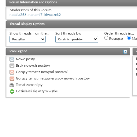
Forum Information and Options
Moderators of this Forum
natalia268
,
nanami7
,
kiwaczek2
Thread Display Options
Show threads from the...
Sort threads by:
Order threads in...
Rosnąco
Mal
Icon Legend
Nowe posty
Brak nowych postów
Gorący temat z nowymi postami
Gorący temat nie zawierający nowych postów
Temat zamknięty
Udzielałeś się w tym wątku