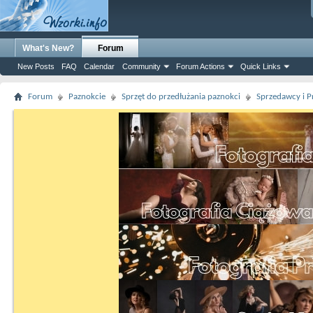
What's New?
Forum
New Posts
FAQ
Calendar
Community
Forum Actions
Quick Links
Forum
Paznokcie
Sprzęt do przedłużania paznokci
Sprzedawcy i P