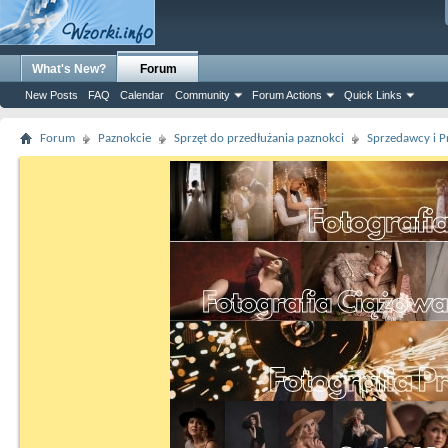
What's New?
Forum
New Posts
FAQ
Calendar
Community
Forum Actions
Quick Links
Forum
Paznokcie
Sprzęt do przedłużania paznokci
Sprzedawcy i P