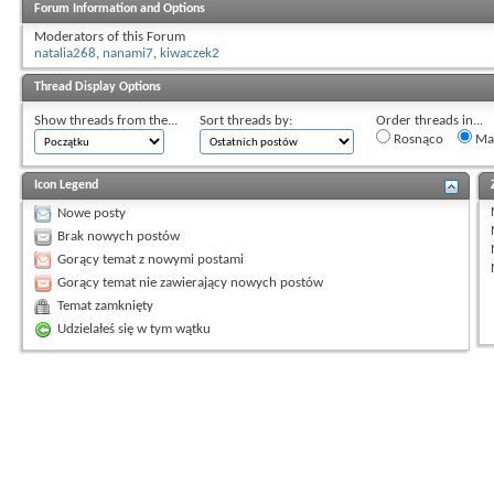
Forum Information and Options
Moderators of this Forum
natalia268
,
nanami7
,
kiwaczek2
Thread Display Options
Show threads from the...
Sort threads by:
Order threads in...
Rosnąco
Mal
Icon Legend
Nowe posty
Brak nowych postów
Gorący temat z nowymi postami
Gorący temat nie zawierający nowych postów
Temat zamknięty
Udzielałeś się w tym wątku