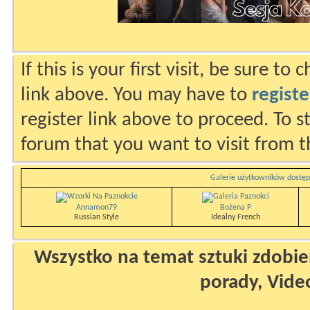
If this is your first visit, be sure to
link above. You may have to
registe
register link above to proceed. To s
forum that you want to visit from t
Galerie użytkowników dostęp
Annamon79
Bożena P
Russian Style
Idealny French
Wszystko na temat sztuki zdobien
porady, Vide