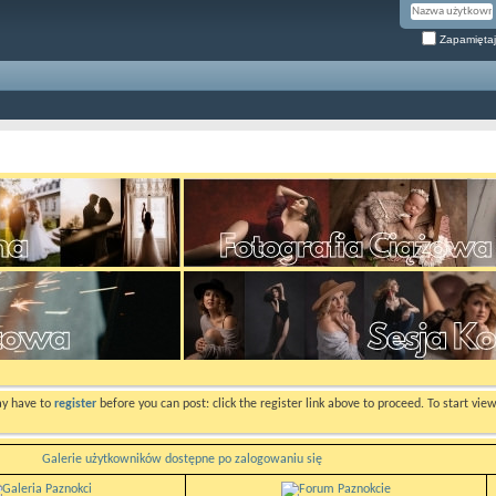
Zapamiętaj
ay have to
register
before you can post: click the register link above to proceed. To start vi
Galerie użytkowników dostępne po zalogowaniu się