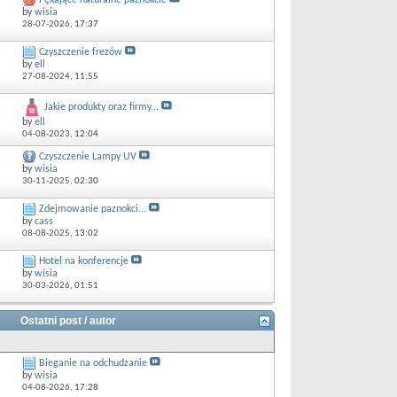
Pękające naturalne paznokcie
by
wisia
28-07-2026,
17:37
Czyszczenie frezów
by
ell
27-08-2024,
11:55
Jakie produkty oraz firmy...
by
ell
04-08-2023,
12:04
Czyszczenie Lampy UV
by
wisia
30-11-2025,
02:30
Zdejmowanie paznokci...
by
cass
08-08-2025,
13:02
Hotel na konferencje
by
wisia
30-03-2026,
01:51
Ostatni post / autor
Bieganie na odchudzanie
by
wisia
04-08-2026,
17:28