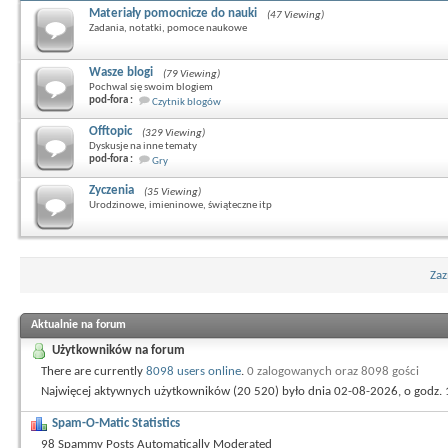
Materiały pomocnicze do nauki
(47 Viewing)
Zadania, notatki, pomoce naukowe
Wasze blogi
(79 Viewing)
Pochwal się swoim blogiem
pod-fora :
Czytnik blogów
Offtopic
(329 Viewing)
Dyskusje na inne tematy
pod-fora :
Gry
Zyczenia
(35 Viewing)
Urodzinowe, imieninowe, świąteczne itp
Zaz
Aktualnie na forum
Użytkowników na forum
There are currently
8098 users online
.
0 zalogowanych oraz 8098 gości
Najwięcej aktywnych użytkowników (20 520) było dnia 02-08-2026, o godz. 
Spam-O-Matic Statistics
98 Spammy Posts Automatically Moderated