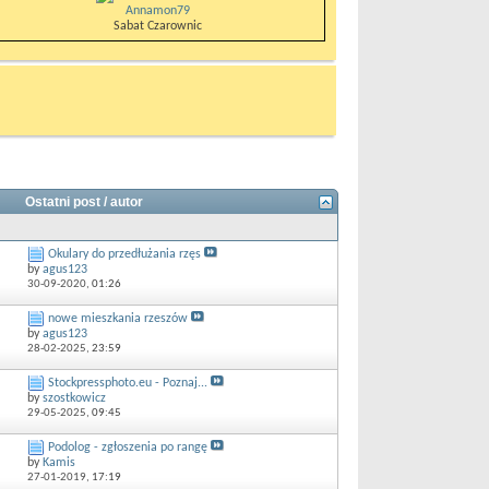
Annamon79
Sabat Czarownic
Ostatni post / autor
Okulary do przedłużania rzęs
by
agus123
30-09-2020,
01:26
nowe mieszkania rzeszów
by
agus123
28-02-2025,
23:59
Stockpressphoto.eu - Poznaj...
by
szostkowicz
29-05-2025,
09:45
Podolog - zgłoszenia po rangę
by
Kamis
27-01-2019,
17:19