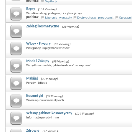
pod-fora :
Depilacja
Rzęsy
(167 Viewing)
Wszelkie zabiegi pielęgnacji i stylizacji rzęs
pod-fora :
Szkolenia i warsztaty
,
Dystrybutorzy i producenci
,
Ogłoszeni
Zabiegi kosmetyczne
(38 Viewing)
Włosy - Fryzury
(62 Viewing)
Pielęgnacja i upiększanie włosów
Moda i Zakupy
(99 Viewing)
Wszystko o modzie, gdzie się ubierać co kupować.
Makijaż
(30 Viewing)
Porady - Zdjęcia
Kosmetyki
(37 Viewing)
Wasze opinie o kosmetykach
Własny gabinet kosmetyczny
(114 Viewing)
Informacje porady i inne
Zdrowie
(97 Viewing)