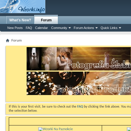
What's New?
Forum
New Posts
FAQ
Calendar
Community
Forum Actions
Quick Links
Forum
If this is your first visit, be sure to check out the
FAQ
by clicking the link above. You m
the selection below.