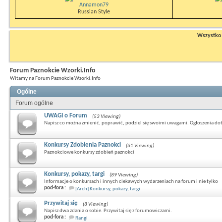
Annamon79
Russian Style
Wszystko n
Forum Paznokcie Wzorki.Info
Witamy na Forum Paznokcie Wzorki.Info
Ogólne
Forum ogólne
UWAGI o Forum
(53 Viewing)
Napisz co można zmienić, poprawić, podziel się swoimi uwagami. Ogłoszenia do
Konkursy Zdobienia Paznokci
(61 Viewing)
Paznokciowe konkursy zdobień paznokci
Konkursy, pokazy, targi
(89 Viewing)
Informacje o konkursach i innych ciekawych wydarzeniach na forum i nie tylko
pod-fora :
[Arch] Konkursy, pokazy, targi
Przywitaj się
(8 Viewing)
Napisz dwa zdania o sobie. Przywitaj się z forumowiczami.
pod-fora :
Rangi