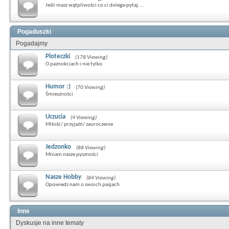
Jeśli masz wątpliwości co ci dolega-pytaj....
Pogaduszki
Pogadajmy
Ploteczki
(178 Viewing)
O paznokciach i nie tylko
Humor :)
(70 Viewing)
Śmieszności
Uczucia
(4 Viewing)
Miłość/ przyjaźń/ zauroczenie
Jedzonko
(88 Viewing)
Mniam nasze pyszności
Nasze Hobby
(84 Viewing)
Opowiedz nam o swoich pasjach
Inne
Dyskusje na inne tematy