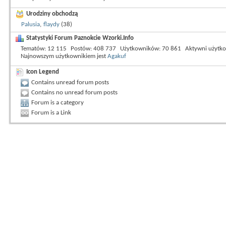
Urodziny obchodzą
Palusia
,
flaydy
(38)
Statystyki Forum Paznokcie Wzorki.Info
Tematów
12 115
Postów
408 737
Użytkowników
70 861
Aktywni użytk
Najnowszym użytkownikiem jest
Agakuf
Icon Legend
Contains unread forum posts
Contains no unread forum posts
Forum is a category
Forum is a Link