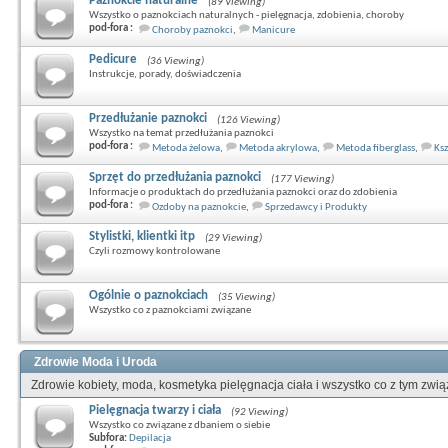
Paznokcie naturalne
(89 Viewing)
Wszystko o paznokciach naturalnych - pielęgnacja, zdobienia, choroby
pod-fora :
Choroby paznokci
,
Manicure
Pedicure
(36 Viewing)
Instrukcje, porady, doświadczenia
Przedłużanie paznokci
(126 Viewing)
Wszystko na temat przedłużania paznokci
pod-fora :
Metoda żelowa
,
Metoda akrylowa
,
Metoda fiberglass
,
Ksz
Sprzęt do przedłużania paznokci
(177 Viewing)
Informacje o produktach do przedłużania paznokci oraz do zdobienia
pod-fora :
Ozdoby na paznokcie
,
Sprzedawcy i Produkty
Stylistki, klientki itp
(29 Viewing)
Czyli rozmowy kontrolowane
Ogólnie o paznokciach
(35 Viewing)
Wszystko co z paznokciami związane
Zdrowie Moda i Uroda
Zdrowie kobiety, moda, kosmetyka pielęgnacja ciała i wszystko co z tym zwi
Pielęgnacja twarzy i ciała
(92 Viewing)
Wszystko co związane z dbaniem o siebie
Subfora:
Depilacja