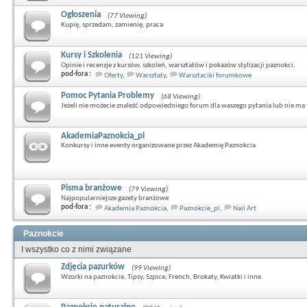
Ogłoszenia
(77 Viewing)
Kupię, sprzedam, zamienię, praca
Kursy i Szkolenia
(121 Viewing)
Opinie i recenzje z kursów, szkoleń, warsztatów i pokazów stylizacji paznokci.
pod-fora :
Oferty
,
Warsztaty
,
Warsztaciki forumkowe
Pomoc Pytania Problemy
(68 Viewing)
Jeżeli nie możecie znaleźć odpowiedniego forum dla waszego pytania lub nie ma t
AkademiaPaznokcia_pl
Konkursy i inne eventy organizowane przez Akademię Paznokcia
Pisma branżowe
(79 Viewing)
Najpopularniejsze gazety branżowe
pod-fora :
Akademia Paznokcia
,
Paznokcie_pl
,
Nail Art
Paznokcie
I wszystko co z nimi związane
Zdjęcia pazurków
(99 Viewing)
Wzorki na paznokcie, Tipsy, Szpice, French, Brokaty, Kwiatki i inne