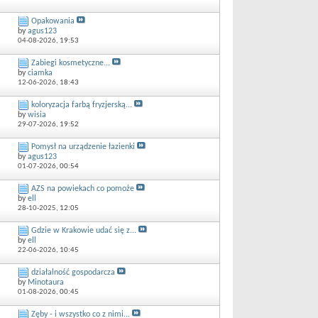
Opakowania
by
agus123
04-08-2026,
19:53
Zabiegi kosmetyczne...
by
ciamka
12-06-2026,
18:43
koloryzacja farbą fryzjerską...
by
wisia
29-07-2026,
19:52
Pomysł na urządzenie łazienki
by
agus123
01-07-2026,
00:54
AZS na powiekach co pomoże
by
ell
28-10-2025,
12:05
Gdzie w Krakowie udać się z...
by
ell
22-06-2026,
10:45
działalność gospodarcza
by
Minotaura
01-08-2026,
00:45
Zęby - i wszystko co z nimi...