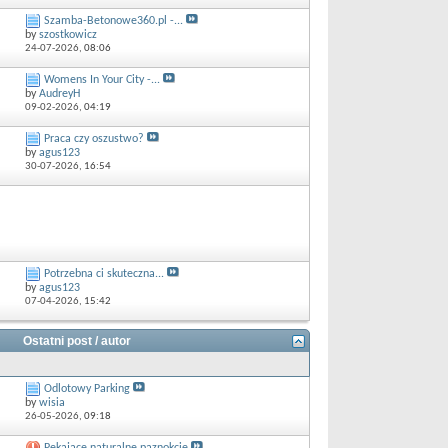
Szamba-Betonowe360.pl -...
by
szostkowicz
24-07-2026,
08:06
Womens In Your City -...
by
AudreyH
09-02-2026,
04:19
Praca czy oszustwo?
by
agus123
30-07-2026,
16:54
Potrzebna ci skuteczna...
by
agus123
07-04-2026,
15:42
Ostatni post / autor
Odlotowy Parking
by
wisia
26-05-2026,
09:18