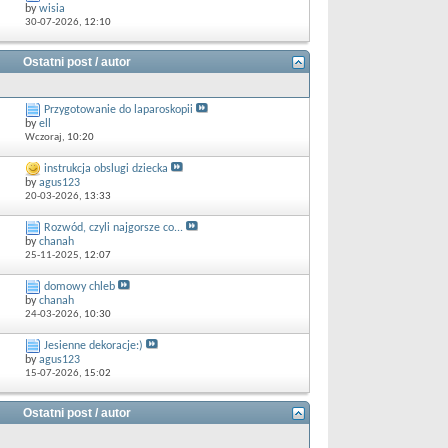
by
wisia
30-07-2026,
12:10
Ostatni post / autor
Przygotowanie do laparoskopii
by
ell
Wczoraj,
10:20
instrukcja obslugi dziecka
by
agus123
20-03-2026,
13:33
Rozwód, czyli najgorsze co...
by
chanah
25-11-2025,
12:07
domowy chleb
by
chanah
24-03-2026,
10:30
Jesienne dekoracje:)
by
agus123
15-07-2026,
15:02
Ostatni post / autor