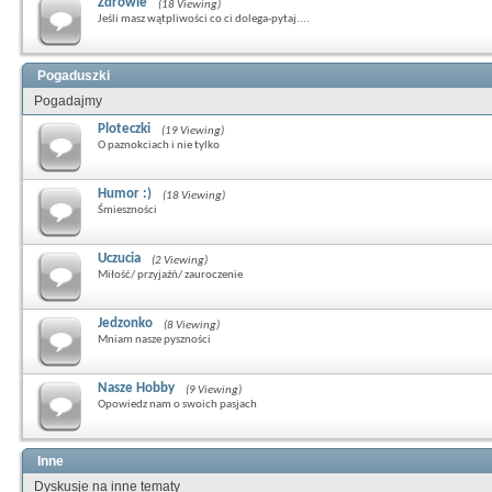
Zdrowie
(18 Viewing)
Jeśli masz wątpliwości co ci dolega-pytaj....
Pogaduszki
Pogadajmy
Ploteczki
(19 Viewing)
O paznokciach i nie tylko
Humor :)
(18 Viewing)
Śmieszności
Uczucia
(2 Viewing)
Miłość/ przyjaźń/ zauroczenie
Jedzonko
(8 Viewing)
Mniam nasze pyszności
Nasze Hobby
(9 Viewing)
Opowiedz nam o swoich pasjach
Inne
Dyskusje na inne tematy