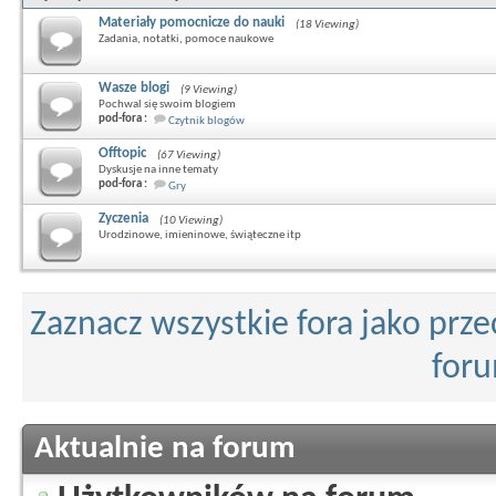
Materiały pomocnicze do nauki
(18 Viewing)
Zadania, notatki, pomoce naukowe
Wasze blogi
(9 Viewing)
Pochwal się swoim blogiem
pod-fora :
Czytnik blogów
Offtopic
(67 Viewing)
Dyskusje na inne tematy
pod-fora :
Gry
Zyczenia
(10 Viewing)
Urodzinowe, imieninowe, świąteczne itp
Zaznacz wszystkie fora jako prz
for
Aktualnie na forum