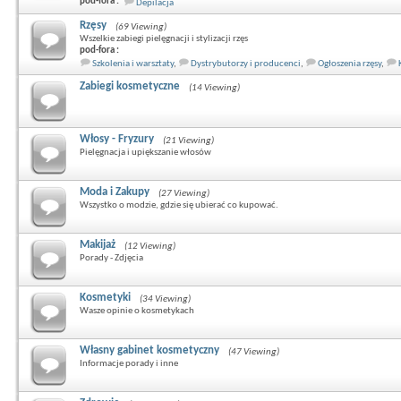
pod-fora :
Depilacja
Rzęsy
(69 Viewing)
Wszelkie zabiegi pielęgnacji i stylizacji rzęs
pod-fora :
Szkolenia i warsztaty
,
Dystrybutorzy i producenci
,
Ogłoszenia rzęsy
,
Zabiegi kosmetyczne
(14 Viewing)
Włosy - Fryzury
(21 Viewing)
Pielęgnacja i upiększanie włosów
Moda i Zakupy
(27 Viewing)
Wszystko o modzie, gdzie się ubierać co kupować.
Makijaż
(12 Viewing)
Porady - Zdjęcia
Kosmetyki
(34 Viewing)
Wasze opinie o kosmetykach
Własny gabinet kosmetyczny
(47 Viewing)
Informacje porady i inne