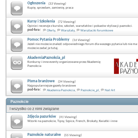
Ogłoszenia
(33 Viewing)
Kupię, sprzedam, zamienię, praca
Kursy i Szkolenia
(72 Viewing)
Opinie i recenzje z kursów, szkoleń, warsztatów i pokazów stylizacji paznokci.
pod-fora :
Oferty
,
Warsztaty
,
Warsztaciki forumkowe
Pomoc Pytania Problemy
(16 Viewing)
Jeżeli nie możecie znaleźć odpowiedniego forum dla waszego pytania lub nie ma 
możecie zadać je tutaj.
AkademiaPaznokcia_pl
Konkursy i inne eventy organizowane przez Akademię
Paznokcia
Pisma branżowe
(34 Viewing)
Najpopularniejsze gazety branżowe
pod-fora :
Akademia Paznokcia
,
Paznokcie_pl
,
Nail Art
Paznokcie
I wszystko co z nimi związane
Zdjęcia pazurków
(41 Viewing)
Wzorki na paznokcie, Tipsy, Szpice, French, Brokaty, Kwiatki i inne
Paznokcie naturalne
(55 Viewing)