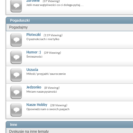
Zdrowie
(37 Viewing)
Jeśli masz wątpliwości co ci dolega-pytaj....
Pogaduszki
Pogadajmy
Ploteczki
(119 Viewing)
O paznokciach i nie tylko
Humor :)
(39 Viewing)
Śmieszności
Uczucia
Miłość/ przyjaźń/ zauroczenie
Jedzonko
(8 Viewing)
Mniam nasze pyszności
Nasze Hobby
(28 Viewing)
Opowiedz nam o swoich pasjach
Inne
Dyskusje na inne tematy