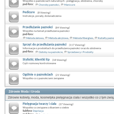
Wszystko o paznokciach naturalnych - pielęgnacja, zdobienia, choroby
pod-fora :
Choroby paznokci
,
Manicure
Pedicure
(8 Viewing)
Instrukcje, porady, doświadczenia
Przedłużanie paznokci
(84 Viewing)
Wszystko na temat przedłużania paznokci
pod-fora :
Metoda żelowa
,
Metoda akrylowa
,
Metoda fiberglass
,
Kształty pazn
Sprzęt do przedłużania paznokci
(117 Viewing)
Informacje o produktach do przedłużania paznokci oraz do zdobienia
pod-fora :
Ozdoby na paznokcie
,
Sprzedawcy i Produkty
Stylistki, klientki itp
(18 Viewing)
Czyli rozmowy kontrolowane
Ogólnie o paznokciach
(21 Viewing)
Wszystko co z paznokciami związane
Zdrowie Moda i Uroda
Zdrowie kobiety, moda, kosmetyka pielęgnacja ciała i wszystko co z tym zwi
Pielęgnacja twarzy i ciała
(37 Viewing)
Wszystko co związane z dbaniem o siebie
Subfora:
Depilacja