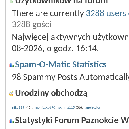
Użytkowników na forum
There are currently
3288 users 
3288 gości
Najwięcej aktywnych użytkowni
08-2026, o godz. 16:14.
Spam-O-Matic Statistics
98 Spammy Posts Automatical
Urodziny obchodzą
nika119
(46),
moniczka690
,
skmmz115
(36),
aneleczka
Statystyki Forum Paznokcie W