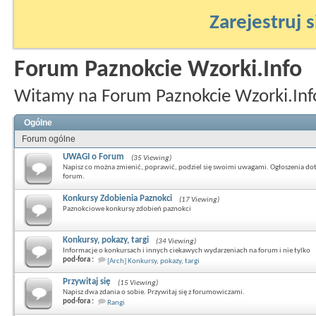
Zarejestruj s
Forum Paznokcie Wzorki.Info
Witamy na Forum Paznokcie Wzorki.Inf
Ogólne
Forum ogólne
UWAGI o Forum
(35 Viewing)
Napisz co można zmienić, poprawić, podziel się swoimi uwagami. Ogłoszenia do
forum.
Konkursy Zdobienia Paznokci
(17 Viewing)
Paznokciowe konkursy zdobień paznokci
Konkursy, pokazy, targi
(34 Viewing)
Informacje o konkursach i innych ciekawych wydarzeniach na forum i nie tylko
pod-fora :
[Arch] Konkursy, pokazy, targi
Przywitaj się
(15 Viewing)
Napisz dwa zdania o sobie. Przywitaj się z forumowiczami.
pod-fora :
Rangi