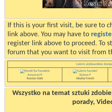
If this is your first visit, be sure to
link above. You may have to
registe
register link above to proceed. To s
forum that you want to visit from t
Galerie użytkowników dostęp
Annamon79
Bożena P
Russian Style
Idealny French
Wszystko na temat sztuki zdobien
porady, Vide