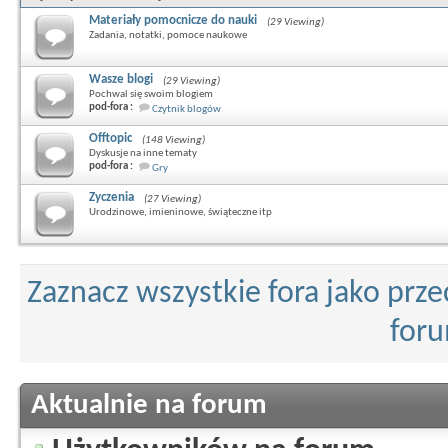
Materiały pomocnicze do nauki
(29 Viewing)
Zadania, notatki, pomoce naukowe
Wasze blogi
(29 Viewing)
Pochwal się swoim blogiem
pod-fora :
Czytnik blogów
Offtopic
(148 Viewing)
Dyskusje na inne tematy
pod-fora :
Gry
Zyczenia
(27 Viewing)
Urodzinowe, imieninowe, świąteczne itp
Zaznacz wszystkie fora jako prz
for
Aktualnie na forum