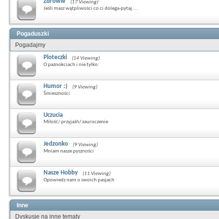
Zdrowie
(17 Viewing)
Jeśli masz wątpliwości co ci dolega-pytaj....
Pogaduszki
Pogadajmy
Ploteczki
(14 Viewing)
O paznokciach i nie tylko
Humor :)
(9 Viewing)
Śmieszności
Uczucia
Miłość/ przyjaźń/ zauroczenie
Jedzonko
(9 Viewing)
Mniam nasze pyszności
Nasze Hobby
(11 Viewing)
Opowiedz nam o swoich pasjach
Inne
Dyskusje na inne tematy