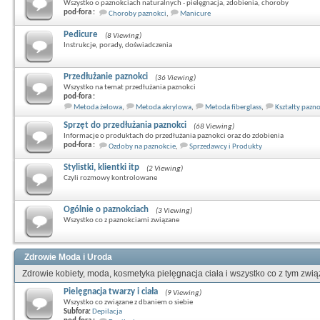
Wszystko o paznokciach naturalnych - pielęgnacja, zdobienia, choroby
pod-fora :
Choroby paznokci
,
Manicure
Pedicure
(8 Viewing)
Instrukcje, porady, doświadczenia
Przedłużanie paznokci
(36 Viewing)
Wszystko na temat przedłużania paznokci
pod-fora :
Metoda żelowa
,
Metoda akrylowa
,
Metoda fiberglass
,
Kształty pazn
Sprzęt do przedłużania paznokci
(68 Viewing)
Informacje o produktach do przedłużania paznokci oraz do zdobienia
pod-fora :
Ozdoby na paznokcie
,
Sprzedawcy i Produkty
Stylistki, klientki itp
(2 Viewing)
Czyli rozmowy kontrolowane
Ogólnie o paznokciach
(3 Viewing)
Wszystko co z paznokciami związane
Zdrowie Moda i Uroda
Zdrowie kobiety, moda, kosmetyka pielęgnacja ciała i wszystko co z tym zwi
Pielęgnacja twarzy i ciała
(9 Viewing)
Wszystko co związane z dbaniem o siebie
Subfora:
Depilacja