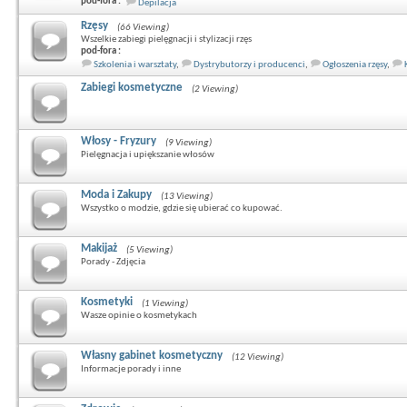
pod-fora :
Depilacja
Rzęsy
(66 Viewing)
Wszelkie zabiegi pielęgnacji i stylizacji rzęs
pod-fora :
Szkolenia i warsztaty
,
Dystrybutorzy i producenci
,
Ogłoszenia rzęsy
,
Zabiegi kosmetyczne
(2 Viewing)
Włosy - Fryzury
(9 Viewing)
Pielęgnacja i upiększanie włosów
Moda i Zakupy
(13 Viewing)
Wszystko o modzie, gdzie się ubierać co kupować.
Makijaż
(5 Viewing)
Porady - Zdjęcia
Kosmetyki
(1 Viewing)
Wasze opinie o kosmetykach
Własny gabinet kosmetyczny
(12 Viewing)
Informacje porady i inne