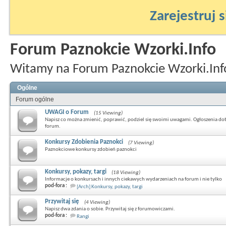
Zarejestruj s
Forum Paznokcie Wzorki.Info
Witamy na Forum Paznokcie Wzorki.Inf
Ogólne
Forum ogólne
UWAGI o Forum
(15 Viewing)
Napisz co można zmienić, poprawić, podziel się swoimi uwagami. Ogłoszenia do
forum.
Konkursy Zdobienia Paznokci
(7 Viewing)
Paznokciowe konkursy zdobień paznokci
Konkursy, pokazy, targi
(18 Viewing)
Informacje o konkursach i innych ciekawych wydarzeniach na forum i nie tylko
pod-fora :
[Arch] Konkursy, pokazy, targi
Przywitaj się
(4 Viewing)
Napisz dwa zdania o sobie. Przywitaj się z forumowiczami.
pod-fora :
Rangi