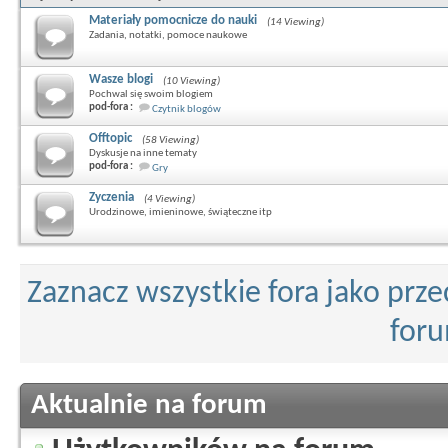
Materiały pomocnicze do nauki
(14 Viewing)
Zadania, notatki, pomoce naukowe
Wasze blogi
(10 Viewing)
Pochwal się swoim blogiem
pod-fora :
Czytnik blogów
Offtopic
(58 Viewing)
Dyskusje na inne tematy
pod-fora :
Gry
Zyczenia
(4 Viewing)
Urodzinowe, imieninowe, świąteczne itp
Zaznacz wszystkie fora jako prz
for
Aktualnie na forum