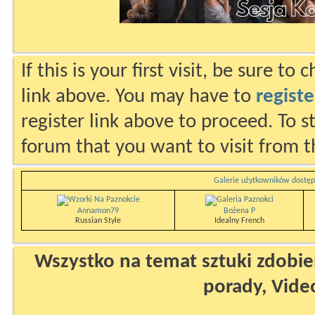
If this is your first visit, be sure to
link above. You may have to
registe
register link above to proceed. To s
forum that you want to visit from t
Galerie użytkowników dostęp
Annamon79
Bożena P
Russian Style
Idealny French
Wszystko na temat sztuki zdobien
porady, Vide