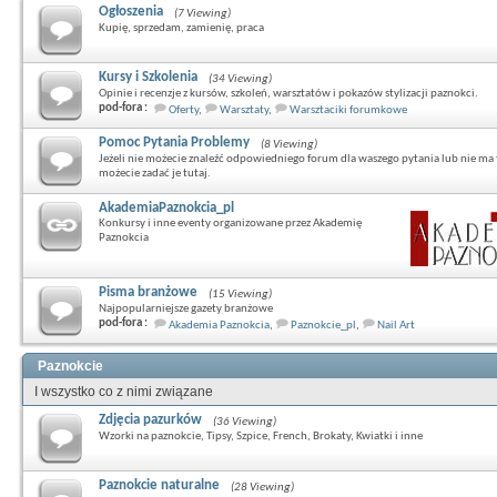
Ogłoszenia
(7 Viewing)
Kupię, sprzedam, zamienię, praca
Kursy i Szkolenia
(34 Viewing)
Opinie i recenzje z kursów, szkoleń, warsztatów i pokazów stylizacji paznokci.
pod-fora :
Oferty
,
Warsztaty
,
Warsztaciki forumkowe
Pomoc Pytania Problemy
(8 Viewing)
Jeżeli nie możecie znaleźć odpowiedniego forum dla waszego pytania lub nie ma 
możecie zadać je tutaj.
AkademiaPaznokcia_pl
Konkursy i inne eventy organizowane przez Akademię
Paznokcia
Pisma branżowe
(15 Viewing)
Najpopularniejsze gazety branżowe
pod-fora :
Akademia Paznokcia
,
Paznokcie_pl
,
Nail Art
Paznokcie
I wszystko co z nimi związane
Zdjęcia pazurków
(36 Viewing)
Wzorki na paznokcie, Tipsy, Szpice, French, Brokaty, Kwiatki i inne
Paznokcie naturalne
(28 Viewing)