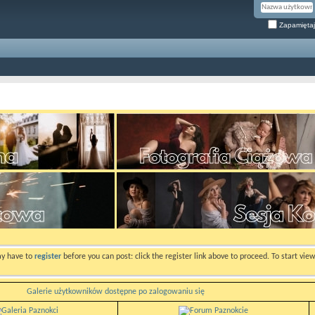
Zapamiętaj
ay have to
register
before you can post: click the register link above to proceed. To start vi
Galerie użytkowników dostępne po zalogowaniu się