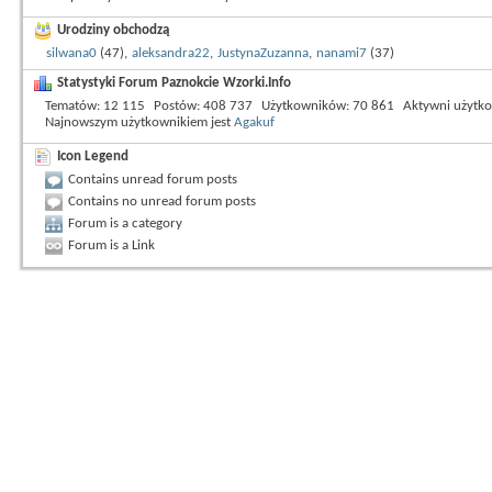
Urodziny obchodzą
silwana0
(47),
aleksandra22
,
JustynaZuzanna
,
nanami7
(37)
Statystyki Forum Paznokcie Wzorki.Info
Tematów
12 115
Postów
408 737
Użytkowników
70 861
Aktywni użytk
Najnowszym użytkownikiem jest
Agakuf
Icon Legend
Contains unread forum posts
Contains no unread forum posts
Forum is a category
Forum is a Link