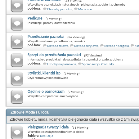
Paznokcie naturalne
(28 Viewing)
Wszystko o paznokciach naturalnych - pielęgnacja, zdobienia, choroby
pod-fora :
Choroby paznokci
,
Manicure
Pedicure
(4 Viewing)
Instrukcje, porady, doświadczenia
Przedłużanie paznokci
(36 Viewing)
Wszystko na temat przedłużania paznokci
pod-fora :
Metoda żelowa
,
Metoda akrylowa
,
Metoda fiberglass
,
Ksz
Sprzęt do przedłużania paznokci
(92 Viewing)
Informacje o produktach do przedłużania paznokci oraz do zdobienia
pod-fora :
Ozdoby na paznokcie
,
Sprzedawcy i Produkty
Stylistki, klientki itp
(3 Viewing)
Czyli rozmowy kontrolowane
Ogólnie o paznokciach
(7 Viewing)
Wszystko co z paznokciami związane
Zdrowie Moda i Uroda
Zdrowie kobiety, moda, kosmetyka pielęgnacja ciała i wszystko co z tym zwi
Pielęgnacja twarzy i ciała
(11 Viewing)
Wszystko co związane z dbaniem o siebie
Subfora:
Depilacja