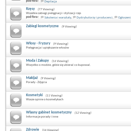
pod-fora :
Depilacja
Rzęsy
(77 Viewing)
Wszelkie zabiegi pielęgnacji i stylizacji rzęs
pod-fora :
Szkolenia i warsztaty
,
Dystrybutorzy i producenci
,
Ogłoszeni
Zabiegi kosmetyczne
(9 Viewing)
Włosy - Fryzury
(9 Viewing)
Pielęgnacja i upiększanie włosów
Moda i Zakupy
(16 Viewing)
Wszystko o modzie, gdzie się ubierać co kupować.
Makijaż
(9 Viewing)
Porady - Zdjęcia
Kosmetyki
(11 Viewing)
Wasze opinie o kosmetykach
Własny gabinet kosmetyczny
(12 Viewing)
Informacje porady i inne
Zdrowie
(16 Viewing)