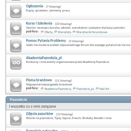
Ogłoszenia
(7 Viewing)
Kupię, sprzedam, zamienię, praca
Kursy i Szkolenia
(33 Viewing)
Opinie i recenzje z kursów, szkoleń, warsztatów i pokazów stylizacji paznokci.
pod-fora :
Oferty
,
Warsztaty
,
Warsztaciki forumkowe
Pomoc Pytania Problemy
(3 Viewing)
Jeżeli nie możecie znaleźć odpowiedniego forum dla waszego pytania lub nie ma t
AkademiaPaznokcia_pl
Konkursy i inne eventy organizowane przez Akademię Paznokcia
Pisma branżowe
(15 Viewing)
Najpopularniejsze gazety branżowe
pod-fora :
Akademia Paznokcia
,
Paznokcie_pl
,
Nail Art
Paznokcie
I wszystko co z nimi związane
Zdjęcia pazurków
(13 Viewing)
Wzorki na paznokcie, Tipsy, Szpice, French, Brokaty, Kwiatki i inne