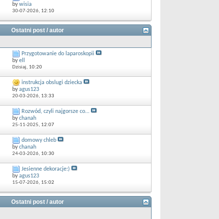
by
wisia
30-07-2026,
12:10
Ostatni post / autor
Przygotowanie do laparoskopii
by
ell
Dzisiaj,
10:20
instrukcja obslugi dziecka
by
agus123
20-03-2026,
13:33
Rozwód, czyli najgorsze co...
by
chanah
25-11-2025,
12:07
domowy chleb
by
chanah
24-03-2026,
10:30
Jesienne dekoracje:)
by
agus123
15-07-2026,
15:02
Ostatni post / autor