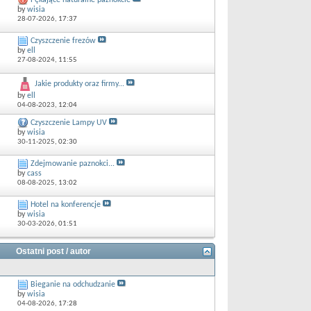
Pękające naturalne paznokcie
by
wisia
28-07-2026,
17:37
Czyszczenie frezów
by
ell
27-08-2024,
11:55
Jakie produkty oraz firmy...
by
ell
04-08-2023,
12:04
Czyszczenie Lampy UV
by
wisia
30-11-2025,
02:30
Zdejmowanie paznokci...
by
cass
08-08-2025,
13:02
Hotel na konferencje
by
wisia
30-03-2026,
01:51
Ostatni post / autor
Bieganie na odchudzanie
by
wisia
04-08-2026,
17:28