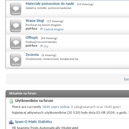
Materiały pomocnicze do nauki
(24 Viewing)
Zadania, notatki, pomoce naukowe
Wasze blogi
(15 Viewing)
Pochwal się swoim blogiem
pod-fora :
Czytnik blogów
Offtopic
(64 Viewing)
Dyskusje na inne tematy
pod-fora :
Gry
Zyczenia
(6 Viewing)
Urodzinowe, imieninowe, świąteczne itp
Zaz
Aktualnie na forum
Użytkowników na forum
There are currently
1640 users online
.
0 zalogowanych oraz 1640 gości
Najwięcej aktywnych użytkowników (20 520) było dnia 02-08-2026, o godz. 
Spam-O-Matic Statistics
98 Spammy Posts Automatically Moderated