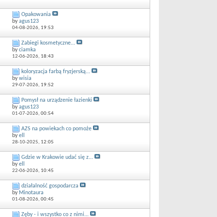
Opakowania
by
agus123
04-08-2026,
19:53
Zabiegi kosmetyczne...
by
ciamka
12-06-2026,
18:43
koloryzacja farbą fryzjerską...
by
wisia
29-07-2026,
19:52
Pomysł na urządzenie łazienki
by
agus123
01-07-2026,
00:54
AZS na powiekach co pomoże
by
ell
28-10-2025,
12:05
Gdzie w Krakowie udać się z...
by
ell
22-06-2026,
10:45
działalność gospodarcza
by
Minotaura
01-08-2026,
00:45
Zęby - i wszystko co z nimi...