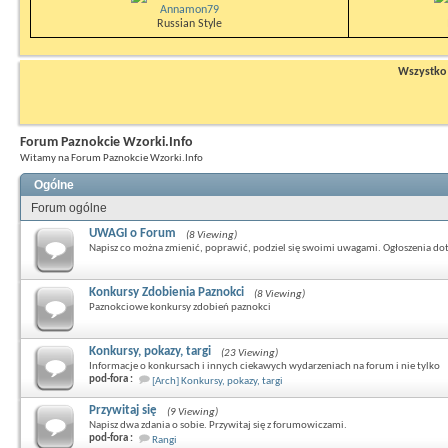
Annamon79
Russian Style
Wszystko n
Forum Paznokcie Wzorki.Info
Witamy na Forum Paznokcie Wzorki.Info
Ogólne
Forum ogólne
UWAGI o Forum
(8 Viewing)
Napisz co można zmienić, poprawić, podziel się swoimi uwagami. Ogłoszenia do
Konkursy Zdobienia Paznokci
(8 Viewing)
Paznokciowe konkursy zdobień paznokci
Konkursy, pokazy, targi
(23 Viewing)
Informacje o konkursach i innych ciekawych wydarzeniach na forum i nie tylko
pod-fora :
[Arch] Konkursy, pokazy, targi
Przywitaj się
(9 Viewing)
Napisz dwa zdania o sobie. Przywitaj się z forumowiczami.
pod-fora :
Rangi