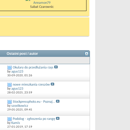
Annamon79
Sabat Czarownic
Ostatni post / autor
Okulary do przedłużania rzęs
by
agus123
30-09-2020,
01:26
nowe mieszkania rzeszów
by
agus123
28-02-2025,
23:59
Stockpressphoto.eu - Poznaj...
by
szostkowicz
29-05-2025,
09:45
Podolog - zgłoszenia po rangę
by
Kamis
27-01-2019,
17:19