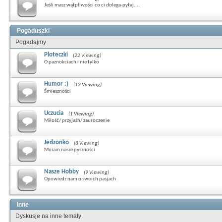
Jeśli masz wątpliwości co ci dolega-pytaj....
Pogaduszki
Pogadajmy
Ploteczki
(22 Viewing)
O paznokciach i nie tylko
Humor :)
(12 Viewing)
Śmieszności
Uczucia
(1 Viewing)
Miłość/ przyjaźń/ zauroczenie
Jedzonko
(8 Viewing)
Mniam nasze pyszności
Nasze Hobby
(9 Viewing)
Opowiedz nam o swoich pasjach
Inne
Dyskusje na inne tematy