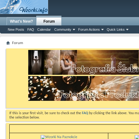
What's New?
Forum
New Posts
FAQ
Calendar
Community
Forum Actions
Quick Links
Forum
If this is your first visit, be sure to check out the
FAQ
by clicking the link above. You m
the selection below.