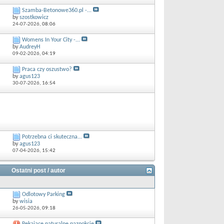
Szamba-Betonowe360.pl -...
by
szostkowicz
24-07-2026,
08:06
Womens In Your City -...
by
AudreyH
09-02-2026,
04:19
Praca czy oszustwo?
by
agus123
30-07-2026,
16:54
Potrzebna ci skuteczna...
by
agus123
07-04-2026,
15:42
Ostatni post / autor
Odlotowy Parking
by
wisia
26-05-2026,
09:18