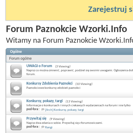
Zarejestruj s
Forum Paznokcie Wzorki.Info
Witamy na Forum Paznokcie Wzorki.Inf
Ogólne
Forum ogólne
UWAGI o Forum
(3 Viewing)
Napisz co można zmienić, poprawić, podziel się swoimi uwagami. Ogłoszenia do
forum.
Konkursy Zdobienia Paznokci
(10 Viewing)
Paznokciowe konkursy zdobień paznokci
Konkursy, pokazy, targi
(13 Viewing)
Informacje o konkursach i innych ciekawych wydarzeniach na forum i nie tylko
pod-fora :
[Arch] Konkursy, pokazy, targi
Przywitaj się
(9 Viewing)
Napisz dwa zdania o sobie. Przywitaj się z forumowiczami.
pod-fora :
Rangi