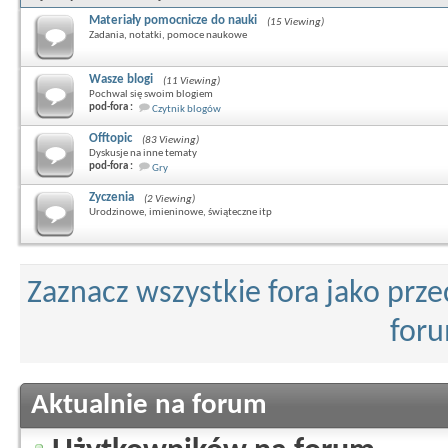
Materiały pomocnicze do nauki
(15 Viewing)
Zadania, notatki, pomoce naukowe
Wasze blogi
(11 Viewing)
Pochwal się swoim blogiem
pod-fora :
Czytnik blogów
Offtopic
(83 Viewing)
Dyskusje na inne tematy
pod-fora :
Gry
Zyczenia
(2 Viewing)
Urodzinowe, imieninowe, świąteczne itp
Zaznacz wszystkie fora jako prz
for
Aktualnie na forum