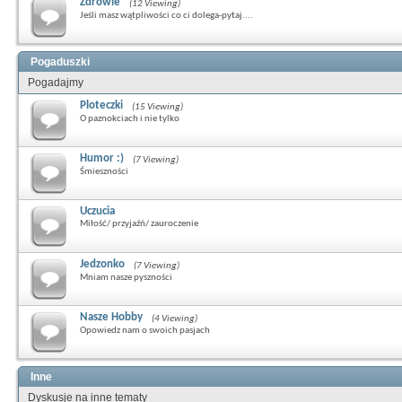
Zdrowie
(12 Viewing)
Jeśli masz wątpliwości co ci dolega-pytaj....
Pogaduszki
Pogadajmy
Ploteczki
(15 Viewing)
O paznokciach i nie tylko
Humor :)
(7 Viewing)
Śmieszności
Uczucia
Miłość/ przyjaźń/ zauroczenie
Jedzonko
(7 Viewing)
Mniam nasze pyszności
Nasze Hobby
(4 Viewing)
Opowiedz nam o swoich pasjach
Inne
Dyskusje na inne tematy