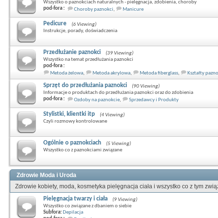
Wszystko o paznokciach naturalnych - pielęgnacja, zdobienia, choroby
pod-fora :
Choroby paznokci
,
Manicure
Pedicure
(6 Viewing)
Instrukcje, porady, doświadczenia
Przedłużanie paznokci
(39 Viewing)
Wszystko na temat przedłużania paznokci
pod-fora :
Metoda żelowa
,
Metoda akrylowa
,
Metoda fiberglass
,
Kształty pazn
Sprzęt do przedłużania paznokci
(90 Viewing)
Informacje o produktach do przedłużania paznokci oraz do zdobienia
pod-fora :
Ozdoby na paznokcie
,
Sprzedawcy i Produkty
Stylistki, klientki itp
(4 Viewing)
Czyli rozmowy kontrolowane
Ogólnie o paznokciach
(5 Viewing)
Wszystko co z paznokciami związane
Zdrowie Moda i Uroda
Zdrowie kobiety, moda, kosmetyka pielęgnacja ciała i wszystko co z tym zwi
Pielęgnacja twarzy i ciała
(9 Viewing)
Wszystko co związane z dbaniem o siebie
Subfora:
Depilacja