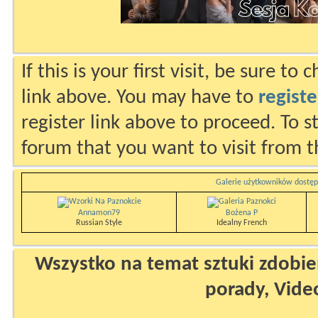
If this is your first visit, be sure to
link above. You may have to
registe
register link above to proceed. To s
forum that you want to visit from t
Galerie użytkowników dostęp
Annamon79
Bożena P
Russian Style
Idealny French
Wszystko na temat sztuki zdobien
porady, Vide