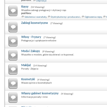
pod-fora :
Depilacja
Rzęsy
(54 Viewing)
Wszelkie zabiegi pielęgnacji i stylizacji rzęs
pod-fora :
Szkolenia i warsztaty
,
Dystrybutorzy i producenci
,
Ogłoszenia rzęsy
,
Zabiegi kosmetyczne
(7 Viewing)
Włosy - Fryzury
(7 Viewing)
Pielęgnacja i upiększanie włosów
Moda i Zakupy
(9 Viewing)
Wszystko o modzie, gdzie się ubierać co kupować.
Makijaż
(14 Viewing)
Porady - Zdjęcia
Kosmetyki
(4 Viewing)
Wasze opinie o kosmetykach
Własny gabinet kosmetyczny
(4 Viewing)
Informacje porady i inne