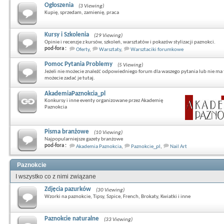
Ogłoszenia
(3 Viewing)
Kupię, sprzedam, zamienię, praca
Kursy i Szkolenia
(29 Viewing)
Opinie i recenzje z kursów, szkoleń, warsztatów i pokazów stylizacji paznokci.
pod-fora :
Oferty
,
Warsztaty
,
Warsztaciki forumkowe
Pomoc Pytania Problemy
(5 Viewing)
Jeżeli nie możecie znaleźć odpowiedniego forum dla waszego pytania lub nie ma 
możecie zadać je tutaj.
AkademiaPaznokcia_pl
Konkursy i inne eventy organizowane przez Akademię
Paznokcia
Pisma branżowe
(10 Viewing)
Najpopularniejsze gazety branżowe
pod-fora :
Akademia Paznokcia
,
Paznokcie_pl
,
Nail Art
Paznokcie
I wszystko co z nimi związane
Zdjęcia pazurków
(30 Viewing)
Wzorki na paznokcie, Tipsy, Szpice, French, Brokaty, Kwiatki i inne
Paznokcie naturalne
(33 Viewing)