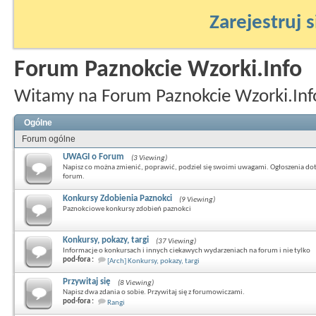
Zarejestruj s
Forum Paznokcie Wzorki.Info
Witamy na Forum Paznokcie Wzorki.Inf
Ogólne
Forum ogólne
UWAGI o Forum
(3 Viewing)
Napisz co można zmienić, poprawić, podziel się swoimi uwagami. Ogłoszenia do
forum.
Konkursy Zdobienia Paznokci
(9 Viewing)
Paznokciowe konkursy zdobień paznokci
Konkursy, pokazy, targi
(37 Viewing)
Informacje o konkursach i innych ciekawych wydarzeniach na forum i nie tylko
pod-fora :
[Arch] Konkursy, pokazy, targi
Przywitaj się
(8 Viewing)
Napisz dwa zdania o sobie. Przywitaj się z forumowiczami.
pod-fora :
Rangi