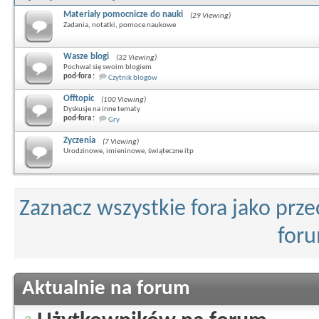
Materiały pomocnicze do nauki
(29 Viewing)
Zadania, notatki, pomoce naukowe
Wasze blogi
(32 Viewing)
Pochwal się swoim blogiem
pod-fora :
Czytnik blogów
Offtopic
(100 Viewing)
Dyskusje na inne tematy
pod-fora :
Gry
Zyczenia
(7 Viewing)
Urodzinowe, imieninowe, świąteczne itp
Zaznacz wszystkie fora jako prz
for
Aktualnie na forum