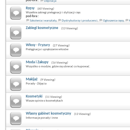
pod-fora :
Depilacja
Rzęsy
(60 Viewing)
Wszelkie zabiegi pielęgnacji i stylizacji rzęs
pod-fora :
Szkolenia i warsztaty
,
Dystrybutorzy i producenci
,
Ogłoszenia rzęsy
,
Zabiegi kosmetyczne
(13 Viewing)
Włosy - Fryzury
(27 Viewing)
Pielęgnacja i upiększanie włosów
Moda i Zakupy
(16 Viewing)
Wszystko o modzie, gdzie się ubierać co kupować.
Makijaż
(9 Viewing)
Porady - Zdjęcia
Kosmetyki
(11 Viewing)
Wasze opinie o kosmetykach
Własny gabinet kosmetyczny
(13 Viewing)
Informacje porady i inne