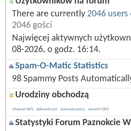
Użytkowników na forum
There are currently
2046 users 
2046 gości
Najwięcej aktywnych użytkowni
08-2026, o godz. 16:14.
Spam-O-Matic Statistics
98 Spammy Posts Automatical
Urodziny obchodzą
silwana0
(47),
aleksandra22
,
JustynaZuzanna
,
nanami7
(37)
Statystyki Forum Paznokcie W