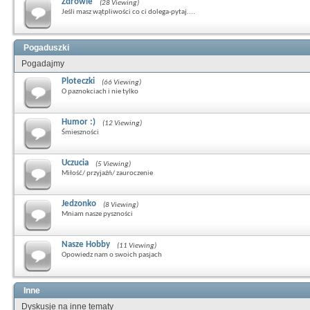
Zdrowie
(28 Viewing)
Jeśli masz wątpliwości co ci dolega-pytaj....
Pogaduszki
Pogadajmy
Ploteczki
(66 Viewing)
O paznokciach i nie tylko
Humor :)
(12 Viewing)
Śmieszności
Uczucia
(5 Viewing)
Miłość/ przyjaźń/ zauroczenie
Jedzonko
(8 Viewing)
Mniam nasze pyszności
Nasze Hobby
(11 Viewing)
Opowiedz nam o swoich pasjach
Inne
Dyskusje na inne tematy