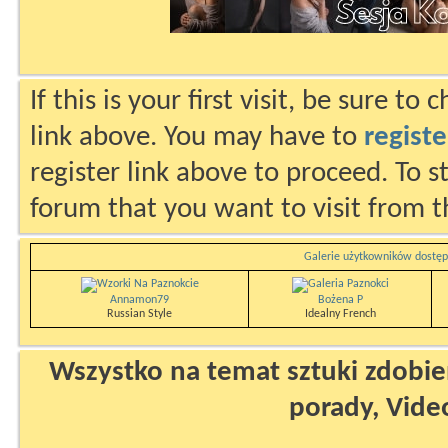
If this is your first visit, be sure to
link above. You may have to
registe
register link above to proceed. To s
forum that you want to visit from t
Galerie użytkowników dostęp
Annamon79
Bożena P
Russian Style
Idealny French
Wszystko na temat sztuki zdobien
porady, Vide