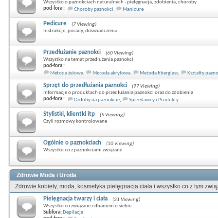
Wszystko o paznokciach naturalnych - pielęgnacja, zdobienia, choroby
pod-fora :
Choroby paznokci
,
Manicure
Pedicure
(7 Viewing)
Instrukcje, porady, doświadczenia
Przedłużanie paznokci
(60 Viewing)
Wszystko na temat przedłużania paznokci
pod-fora :
Metoda żelowa
,
Metoda akrylowa
,
Metoda fiberglass
,
Kształty pazn
Sprzęt do przedłużania paznokci
(97 Viewing)
Informacje o produktach do przedłużania paznokci oraz do zdobienia
pod-fora :
Ozdoby na paznokcie
,
Sprzedawcy i Produkty
Stylistki, klientki itp
(5 Viewing)
Czyli rozmowy kontrolowane
Ogólnie o paznokciach
(10 Viewing)
Wszystko co z paznokciami związane
Zdrowie Moda i Uroda
Zdrowie kobiety, moda, kosmetyka pielęgnacja ciała i wszystko co z tym zwi
Pielęgnacja twarzy i ciała
(31 Viewing)
Wszystko co związane z dbaniem o siebie
Subfora:
Depilacja