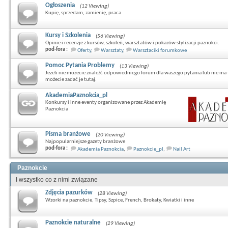
Ogłoszenia
(12 Viewing)
Kupię, sprzedam, zamienię, praca
Kursy i Szkolenia
(56 Viewing)
Opinie i recenzje z kursów, szkoleń, warsztatów i pokazów stylizacji paznokci.
pod-fora :
Oferty
,
Warsztaty
,
Warsztaciki forumkowe
Pomoc Pytania Problemy
(13 Viewing)
Jeżeli nie możecie znaleźć odpowiedniego forum dla waszego pytania lub nie ma 
możecie zadać je tutaj.
AkademiaPaznokcia_pl
Konkursy i inne eventy organizowane przez Akademię
Paznokcia
Pisma branżowe
(20 Viewing)
Najpopularniejsze gazety branżowe
pod-fora :
Akademia Paznokcia
,
Paznokcie_pl
,
Nail Art
Paznokcie
I wszystko co z nimi związane
Zdjęcia pazurków
(28 Viewing)
Wzorki na paznokcie, Tipsy, Szpice, French, Brokaty, Kwiatki i inne
Paznokcie naturalne
(29 Viewing)