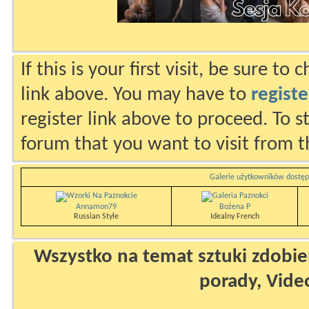
If this is your first visit, be sure to
link above. You may have to
registe
register link above to proceed. To s
forum that you want to visit from t
Galerie użytkowników dostęp
Annamon79
Bożena P
Russian Style
Idealny French
Wszystko na temat sztuki zdobien
porady, Vide