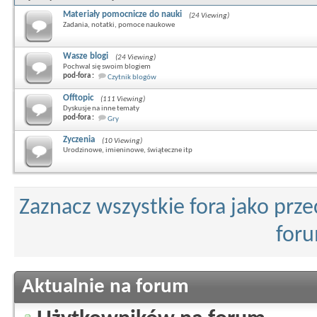
Materiały pomocnicze do nauki
(24 Viewing)
Zadania, notatki, pomoce naukowe
Wasze blogi
(24 Viewing)
Pochwal się swoim blogiem
pod-fora :
Czytnik blogów
Offtopic
(111 Viewing)
Dyskusje na inne tematy
pod-fora :
Gry
Zyczenia
(10 Viewing)
Urodzinowe, imieninowe, świąteczne itp
Zaznacz wszystkie fora jako prz
for
Aktualnie na forum