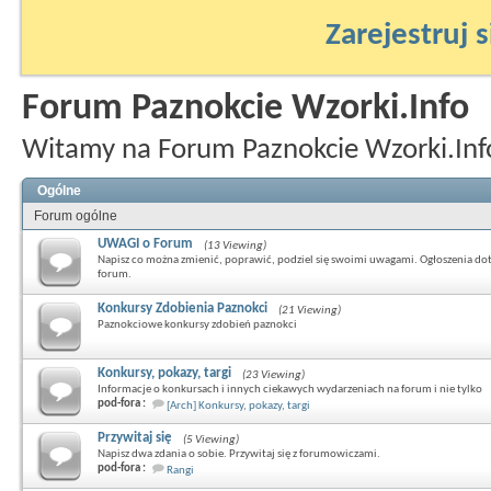
Zarejestruj s
Forum Paznokcie Wzorki.Info
Witamy na Forum Paznokcie Wzorki.Inf
Ogólne
Forum ogólne
UWAGI o Forum
(13 Viewing)
Napisz co można zmienić, poprawić, podziel się swoimi uwagami. Ogłoszenia do
forum.
Konkursy Zdobienia Paznokci
(21 Viewing)
Paznokciowe konkursy zdobień paznokci
Konkursy, pokazy, targi
(23 Viewing)
Informacje o konkursach i innych ciekawych wydarzeniach na forum i nie tylko
pod-fora :
[Arch] Konkursy, pokazy, targi
Przywitaj się
(5 Viewing)
Napisz dwa zdania o sobie. Przywitaj się z forumowiczami.
pod-fora :
Rangi