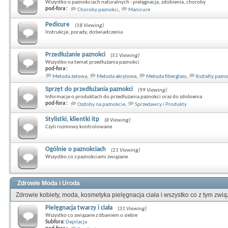
Wszystko o paznokciach naturalnych - pielęgnacja, zdobienia, choroby
pod-fora :
Choroby paznokci
,
Manicure
Pedicure
(18 Viewing)
Instrukcje, porady, doświadczenia
Przedłużanie paznokci
(51 Viewing)
Wszystko na temat przedłużania paznokci
pod-fora :
Metoda żelowa
,
Metoda akrylowa
,
Metoda fiberglass
,
Kształty pazn
Sprzęt do przedłużania paznokci
(99 Viewing)
Informacje o produktach do przedłużania paznokci oraz do zdobienia
pod-fora :
Ozdoby na paznokcie
,
Sprzedawcy i Produkty
Stylistki, klientki itp
(8 Viewing)
Czyli rozmowy kontrolowane
Ogólnie o paznokciach
(21 Viewing)
Wszystko co z paznokciami związane
Zdrowie Moda i Uroda
Zdrowie kobiety, moda, kosmetyka pielęgnacja ciała i wszystko co z tym zwi
Pielęgnacja twarzy i ciała
(31 Viewing)
Wszystko co związane z dbaniem o siebie
Subfora:
Depilacja