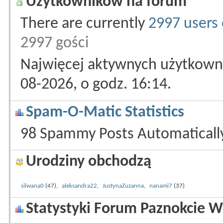
Użytkowników na forum
There are currently
2997 users 
2997 gości
Najwięcej aktywnych użytkowni
08-2026, o godz. 16:14.
Spam-O-Matic Statistics
98 Spammy Posts Automatical
Urodziny obchodzą
silwana0
(47),
aleksandra22
,
JustynaZuzanna
,
nanami7
(37)
Statystyki Forum Paznokcie W