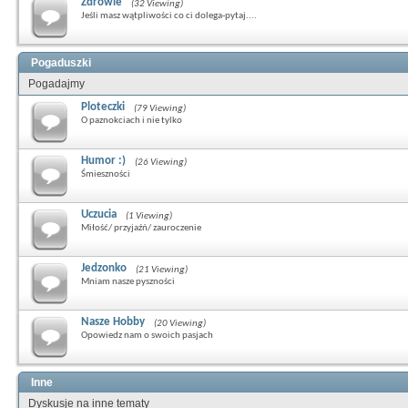
Zdrowie
(32 Viewing)
Jeśli masz wątpliwości co ci dolega-pytaj....
Pogaduszki
Pogadajmy
Ploteczki
(79 Viewing)
O paznokciach i nie tylko
Humor :)
(26 Viewing)
Śmieszności
Uczucia
(1 Viewing)
Miłość/ przyjaźń/ zauroczenie
Jedzonko
(21 Viewing)
Mniam nasze pyszności
Nasze Hobby
(20 Viewing)
Opowiedz nam o swoich pasjach
Inne
Dyskusje na inne tematy