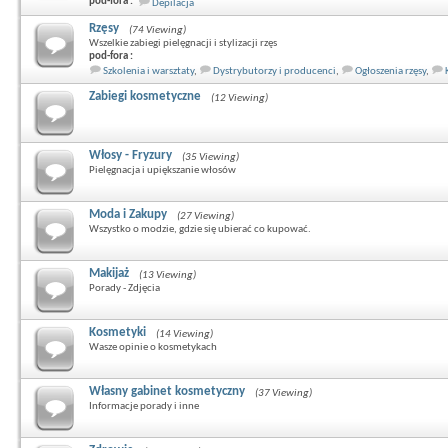
pod-fora :
Depilacja
Rzęsy
(74 Viewing)
Wszelkie zabiegi pielęgnacji i stylizacji rzęs
pod-fora :
Szkolenia i warsztaty
,
Dystrybutorzy i producenci
,
Ogłoszenia rzęsy
,
Zabiegi kosmetyczne
(12 Viewing)
Włosy - Fryzury
(35 Viewing)
Pielęgnacja i upiększanie włosów
Moda i Zakupy
(27 Viewing)
Wszystko o modzie, gdzie się ubierać co kupować.
Makijaż
(13 Viewing)
Porady - Zdjęcia
Kosmetyki
(14 Viewing)
Wasze opinie o kosmetykach
Własny gabinet kosmetyczny
(37 Viewing)
Informacje porady i inne