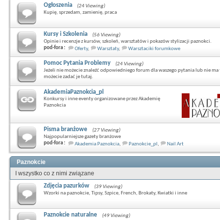
Ogłoszenia
(24 Viewing)
Kupię, sprzedam, zamienię, praca
Kursy i Szkolenia
(56 Viewing)
Opinie i recenzje z kursów, szkoleń, warsztatów i pokazów stylizacji paznokci.
pod-fora :
Oferty
,
Warsztaty
,
Warsztaciki forumkowe
Pomoc Pytania Problemy
(24 Viewing)
Jeżeli nie możecie znaleźć odpowiedniego forum dla waszego pytania lub nie ma 
możecie zadać je tutaj.
AkademiaPaznokcia_pl
Konkursy i inne eventy organizowane przez Akademię
Paznokcia
Pisma branżowe
(27 Viewing)
Najpopularniejsze gazety branżowe
pod-fora :
Akademia Paznokcia
,
Paznokcie_pl
,
Nail Art
Paznokcie
I wszystko co z nimi związane
Zdjęcia pazurków
(39 Viewing)
Wzorki na paznokcie, Tipsy, Szpice, French, Brokaty, Kwiatki i inne
Paznokcie naturalne
(49 Viewing)