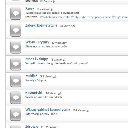
pod-fora :
Depilacja
Rzęsy
(49 Viewing)
Wszelkie zabiegi pielęgnacji i stylizacji rzęs
pod-fora :
Szkolenia i warsztaty
,
Dystrybutorzy i producenci
,
Ogłoszeni
Zabiegi kosmetyczne
(3 Viewing)
Włosy - Fryzury
(3 Viewing)
Pielęgnacja i upiększanie włosów
Moda i Zakupy
(8 Viewing)
Wszystko o modzie, gdzie się ubierać co kupować.
Makijaż
(15 Viewing)
Porady - Zdjęcia
Kosmetyki
(10 Viewing)
Wasze opinie o kosmetykach
Własny gabinet kosmetyczny
(14 Viewing)
Informacje porady i inne
Zdrowie
(10 Viewing)