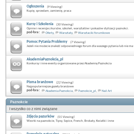
Ogłoszenia
(9 Viewing)
Kupię, sprzedam, zamienię, praca
Kursy i Szkolenia
(30 Viewing)
Opinie i recenzje z kursów, szkoleń, warsztatów i pokazów stylizacji paznokci.
pod-fora :
Oferty
,
Warsztaty
,
Warsztaciki forumkowe
Pomoc Pytania Problemy
(7 Viewing)
Jeżeli nie możecie znaleźć odpowiedniego forum dla waszego pytania lub nie ma t
AkademiaPaznokcia_pl
Konkursy i inne eventy organizowane przez Akademię Paznokcia
Pisma branżowe
(22 Viewing)
Najpopularniejsze gazety branżowe
pod-fora :
Akademia Paznokcia
,
Paznokcie_pl
,
Nail Art
Paznokcie
I wszystko co z nimi związane
Zdjęcia pazurków
(55 Viewing)
Wzorki na paznokcie, Tipsy, Szpice, French, Brokaty, Kwiatki i inne