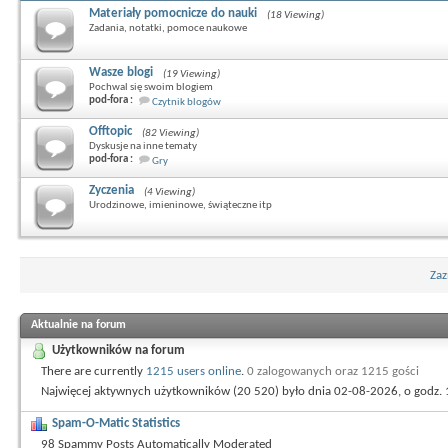
Materiały pomocnicze do nauki
(18 Viewing)
Zadania, notatki, pomoce naukowe
Wasze blogi
(19 Viewing)
Pochwal się swoim blogiem
pod-fora :
Czytnik blogów
Offtopic
(82 Viewing)
Dyskusje na inne tematy
pod-fora :
Gry
Zyczenia
(4 Viewing)
Urodzinowe, imieninowe, świąteczne itp
Zaz
Aktualnie na forum
Użytkowników na forum
There are currently
1215 users online
.
0 zalogowanych oraz 1215 gości
Najwięcej aktywnych użytkowników (20 520) było dnia 02-08-2026, o godz. 
Spam-O-Matic Statistics
98 Spammy Posts Automatically Moderated