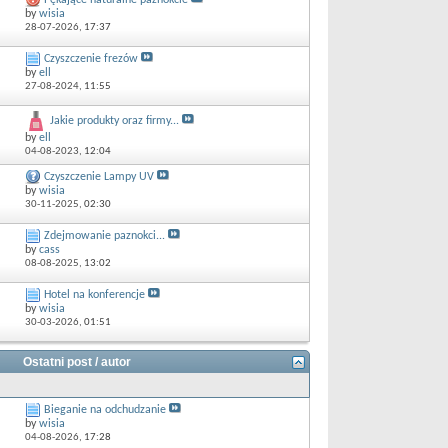
Pękające naturalne paznokcie
by
wisia
28-07-2026,
17:37
Czyszczenie frezów
by
ell
27-08-2024,
11:55
Jakie produkty oraz firmy...
by
ell
04-08-2023,
12:04
Czyszczenie Lampy UV
by
wisia
30-11-2025,
02:30
Zdejmowanie paznokci...
by
cass
08-08-2025,
13:02
Hotel na konferencje
by
wisia
30-03-2026,
01:51
Ostatni post / autor
Bieganie na odchudzanie
by
wisia
04-08-2026,
17:28