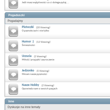
Jeśli masz wątpliwości co ci dolega-pytaj....
Pogaduszki
Pogadajmy
Ploteczki
(20 Viewing)
O paznokciach i nie tylko
Humor :)
(12 Viewing)
Śmieszności
Uczucia
(2 Viewing)
Miłość/ przyjaźń/ zauroczenie
Jedzonko
(5 Viewing)
Mniam nasze pyszności
Nasze Hobby
(2 Viewing)
Opowiedz nam o swoich pasjach
Inne
Dyskusje na inne tematy