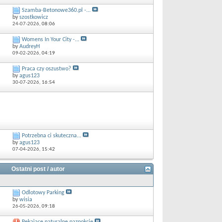
Szamba-Betonowe360.pl -...
by
szostkowicz
24-07-2026,
08:06
Womens In Your City -...
by
AudreyH
09-02-2026,
04:19
Praca czy oszustwo?
by
agus123
30-07-2026,
16:54
Potrzebna ci skuteczna...
by
agus123
07-04-2026,
15:42
Ostatni post / autor
Odlotowy Parking
by
wisia
26-05-2026,
09:18