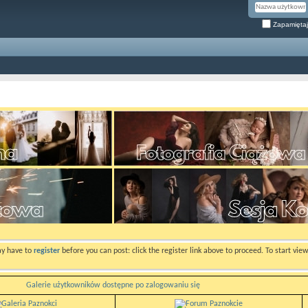
Zapamiętaj
ay have to
register
before you can post: click the register link above to proceed. To start vi
Galerie użytkowników dostępne po zalogowaniu się