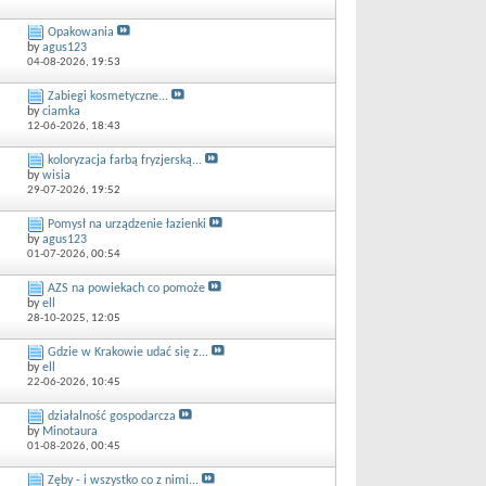
Opakowania
by
agus123
04-08-2026,
19:53
Zabiegi kosmetyczne...
by
ciamka
12-06-2026,
18:43
koloryzacja farbą fryzjerską...
by
wisia
29-07-2026,
19:52
Pomysł na urządzenie łazienki
by
agus123
01-07-2026,
00:54
AZS na powiekach co pomoże
by
ell
28-10-2025,
12:05
Gdzie w Krakowie udać się z...
by
ell
22-06-2026,
10:45
działalność gospodarcza
by
Minotaura
01-08-2026,
00:45
Zęby - i wszystko co z nimi...