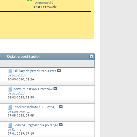
Annamon79
Sabat Czarownic
Ostatni post / autor
Okulary do przedłużania rzęs
by
agus123
30-09-2020,
01:26
nowe mieszkania rzeszów
by
agus123
28-02-2025,
23:59
Stockpressphoto.eu - Poznaj...
by
szostkowicz
29-05-2025,
09:45
Podolog - zgłoszenia po rangę
by
Kamis
27-01-2019,
17:19