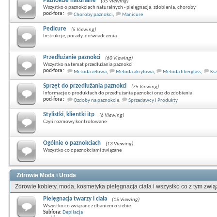
Paznokcie naturalne
(35 Viewing)
Wszystko o paznokciach naturalnych - pielęgnacja, zdobienia, choroby
pod-fora :
Choroby paznokci
,
Manicure
Pedicure
(5 Viewing)
Instrukcje, porady, doświadczenia
Przedłużanie paznokci
(60 Viewing)
Wszystko na temat przedłużania paznokci
pod-fora :
Metoda żelowa
,
Metoda akrylowa
,
Metoda fiberglass
,
Ksz
Sprzęt do przedłużania paznokci
(75 Viewing)
Informacje o produktach do przedłużania paznokci oraz do zdobienia
pod-fora :
Ozdoby na paznokcie
,
Sprzedawcy i Produkty
Stylistki, klientki itp
(6 Viewing)
Czyli rozmowy kontrolowane
Ogólnie o paznokciach
(13 Viewing)
Wszystko co z paznokciami związane
Zdrowie Moda i Uroda
Zdrowie kobiety, moda, kosmetyka pielęgnacja ciała i wszystko co z tym zwi
Pielęgnacja twarzy i ciała
(15 Viewing)
Wszystko co związane z dbaniem o siebie
Subfora:
Depilacja