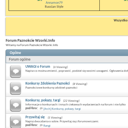
Annamon79
Russian Style
Wszystko n
Forum Paznokcie Wzorki.Info
Witamy na Forum Paznokcie Wzorki.Info
Ogólne
Forum ogólne
UWAGI o Forum
(6 Viewing)
Napisz co można zmienić, poprawić, podziel się swoimi uwagami. Ogłoszenia do
Konkursy Zdobienia Paznokci
(8 Viewing)
Paznokciowe konkursy zdobień paznokci
Konkursy, pokazy, targi
(22 Viewing)
Informacje o konkursach i innych ciekawych wydarzeniach na forum i nie tylko
pod-fora :
[Arch] Konkursy, pokazy, targi
Przywitaj się
(5 Viewing)
Napisz dwa zdania o sobie. Przywitaj się z forumowiczami.
pod-fora :
Rangi