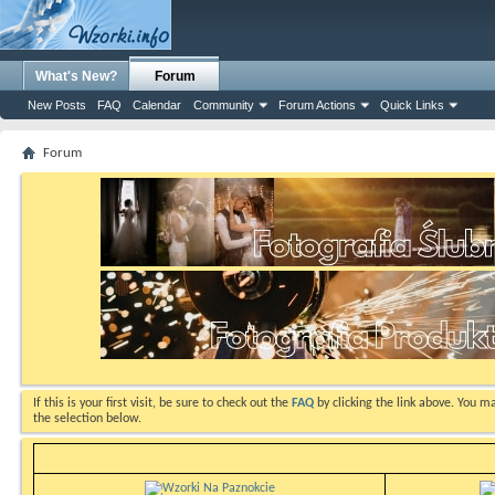
What's New?
Forum
New Posts
FAQ
Calendar
Community
Forum Actions
Quick Links
Forum
If this is your first visit, be sure to check out the
FAQ
by clicking the link above. You m
the selection below.